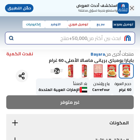
استكشف أحدث العروض
حمّل التطبيق
واستمتع بتجربة تسوّق مذهلة!
توصيل بموعد
سريع
توصيل فوري
التوفير
إلكترونيات
ابحث بين أكثر من
50,000+
منتج
نفدت الكمية
منتجات أُخرى من
Bayara
بايارا بومباي برياني ماسالا الأصلي، 60 غرام
2
+
حجم العبوة
يباع ويُشحن
بلد المنشأ
60 غرام
Carrefour
الإمارات العربية المتحدة
غير متوفر
المكونات