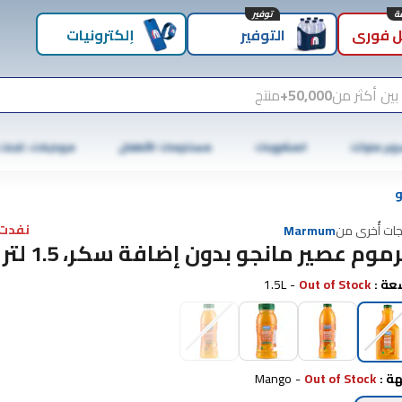
توفير
 فوري
التوفير
إلكترونيات
بين أكثر من
50,000+
منتج
وبر ماركت
المشروبات
مستلزمات الأطفال
موبايلات، تابلت
و
نفدت 
جات أُخرى من
Marmum
موم عصير مانجو بدون إضافة سكر، 1.5 لتر
عة
:
Out of Stock
-
1.5L
هة
:
Out of Stock
-
Mango