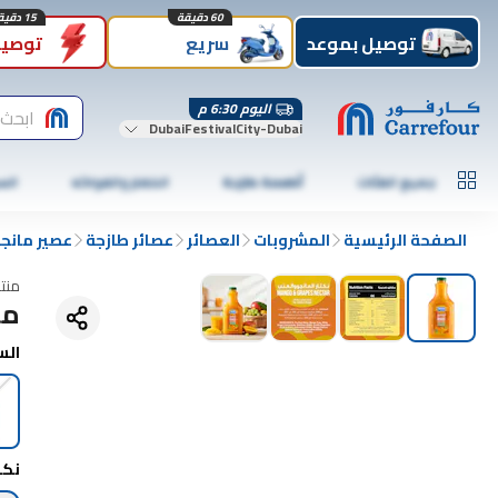
60 دقيقة
15 دقيقة
توصيل بموعد
سريع
توصيل
اليوم 6:30 م
ابحث 
DubaiFestivalCity-Dubai
جميع الفئات
أطعمة طازجة
الخضار والفواكه
الس
الصفحة الرئيسية
المشروبات
العصائر
عصائر طازجة
عصير مانج
منت
مر
الس
نك