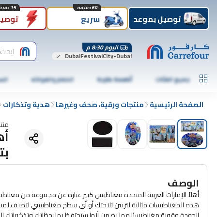
60 دقيقة
15 دقيقة
توصيل بموعد
سريع
توصيل
اليوم 8:30 م
ابحث 
DubaiFestivalCity-Dubai
جميع الفئات
أطعمة طازجة
الخضار والفواكه
الس
الصفحة الرئيسية
منتجات ورقية، صحف وغيرها
هدية وتذكارات
منت
أه
بتص
الوصف
أهلاً الإمارات العربية المتحدة مغناطيس كبير عبارة عن مجموعة من مغناطي
هذه المغناطيسات مثالية لتزيين ثلاجتك أو أي سطح مغناطيسي لتضيف لمسة 
الجودة وقوية مغناطيسيًا مما يضمن أنها ستحتفظ بملاحظاتك وتذكيراتك 