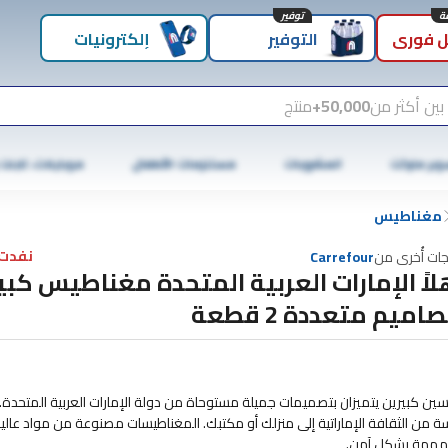
توفير
 فوري
التوفير
إلكترونيات
بين أكثر من
50,000+
منتج
وبر ماركت
المشروبات
مستلزمات الأطفال
موبايلات، تابلت
مغناطيس
نفدت 
جات أُخرى من
Carrefour
لاً الإمارات العربية المتحدة مغناطيس كبير
اميم متعددة 2 قطعة
سين كبيرين يتميزان بتصميمات جميلة مستوحاة من دولة الإمارات العربية المتحدة.
من الثقافة الإماراتية إلى منزلك أو مكتبك. المغناطيسات مصنوعة من مواد عالي
المهمة بشكل آمن.