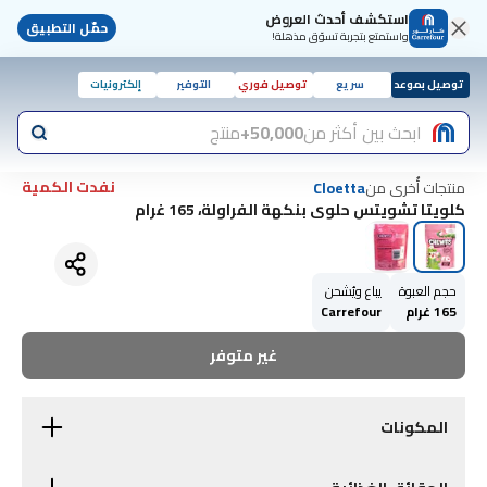
استكشف أحدث العروض
حمّل التطبيق
واستمتع بتجربة تسوّق مذهلة!
توصيل بموعد
سريع
توصيل فوري
التوفير
إلكترونيات
ابحث بين أكثر من
50,000+
منتج
نفدت الكمية
منتجات أُخرى من
Cloetta
كلويتا تشويتس حلوى بنكهة الفراولة، 165 غرام
حجم العبوة
يباع ويُشحن
165 غرام
Carrefour
غير متوفر
المكونات