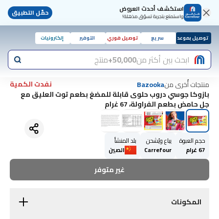
استكشف أحدث العروض
حمّل التطبيق
واستمتع بتجربة تسوّق مذهلة!
توصيل بموعد
سريع
توصيل فوري
التوفير
إلكترونيات
ابحث بين أكثر من
50,000+
منتج
نفدت الكمية
منتجات أُخرى من
Bazooka
بازوكا جوسي دروب حلوى قابلة للمضغ بطعم توت العليق مع
جل حامض بطعم الفراولة، 67 غرام
حجم العبوة
يباع ويُشحن
بلد المنشأ
67 غرام
Carrefour
الصين
غير متوفر
المكونات