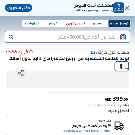
استكشف أحدث العروض
حمّل التطبيق
واستمتع بتجربة تسوّق مذهلة!
توصيل بموعد
سريع
توصيل فوري
التوفير
إلكترونيات
ابحث بين أكثر من
50,000+
منتج
!تبقّى 2 فقط!
منتجات أُخرى من
Ezviz
لوحة للطاقة الشمسية من ايزفيز لكاميرا سي 3 ايه بدون أسلاك
399
AED
.
00
شامل ضريبة القيمة المضافة
احصل عليه
Scheduled
الأربعاء, أغسطس ١٢رابع
if you order within 5 hrs & 11 mins