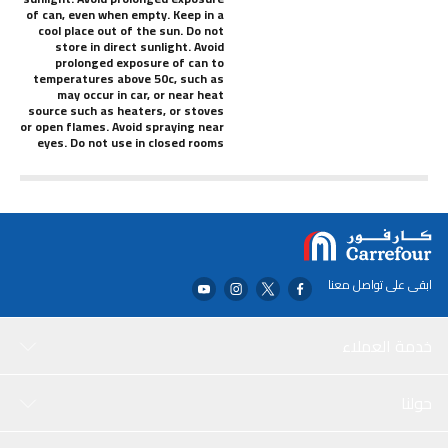
of can, even when empty. Keep in a
cool place out of the sun. Do not
store in direct sunlight. Avoid
prolonged exposure of can to
temperatures above 50c, such as
may occur in car, or near heat
source such as heaters, or stoves
or open flames. Avoid spraying near
eyes. Do not use in closed rooms
ابقى على تواصل معنا
خدمة العملاء
حولنا