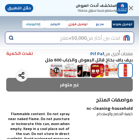
استكشف أحدث العروض
حمّل التطبيق
واستمتع بتجربة تسوّق مذهلة!
توصيل بموعد
سريع
توصيل فوري
التوفير
إلكترونيات
ابحث بين أكثر من
50,000+
منتج
نفدت الكمية
منتجات أُخرى من
Pif Paf
بيف باف بخاخ قاتل البعوض والذباب 600 ملل
1
+
غير متوفر
مواصفات المنتج
nc-cleaning-household
كيفية التحضير والإستخدام
Flammable content. Do not spray
near naked flame. Do not puncture
or incinerate this can, even when
empty. Keep in a cool place out of
the sun. Do not store in direct
sunlight. Avoid prolonged exposure