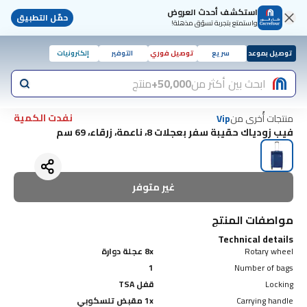
استكشف أحدث العروض
حمّل التطبيق
واستمتع بتجربة تسوّق مذهلة!
توصيل بموعد
سريع
توصيل فوري
التوفير
إلكترونيات
ابحث بين أكثر من
50,000+
منتج
نفدت الكمية
منتجات أُخرى من
Vip
فيب زودياك حقيبة سفر بعجلات 8، ناعمة، زرقاء، 69 سم
غير متوفر
مواصفات المنتج
Technical details
Rotary wheel
8x عجلة دوارة
1
Number of bags
Locking
قفل TSA
Carrying handle
1x مقبض تلسكوبي