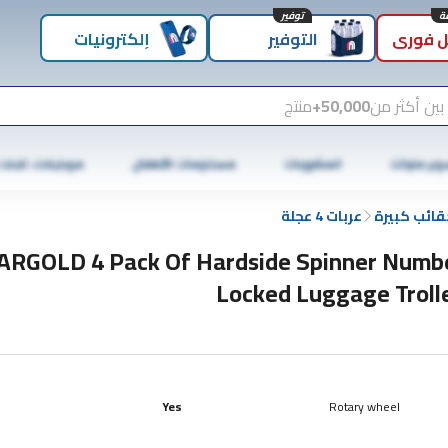
توفير
 فوري
التوفير
إلكترونيات
بين أكثر من
50,000+
منتج
وبر ماركت
المشروبات
مستلزمات الأطفال
موبايلات، تابلت
قائب كبيرة
عربات 4 عجلة
ARGOLD 4 Pack Of Hardside Spinner Numb
Locked Luggage Troll
Yes
Rotary wheel