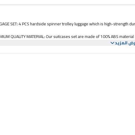
AGE SET: 4 PCS hardside spinner trolley luggage which is high-strength du
IUM QUALITY MATERIAL: Our suitcases set are made of 100% ABS material har
ض المزيد
proof, anti-scratch and light weigh
360 DEGREE SPINNER WHEELS: The set of 4 multi-directional spinner w
ULTISTAGE HANDLE & 3 DIGIT NUMBER LOCK: This luggage includes a built-in 3
added security and two stage push button h
TERIOR DESIGN: Interior compartment is fully designed with color matched a
zippered organization