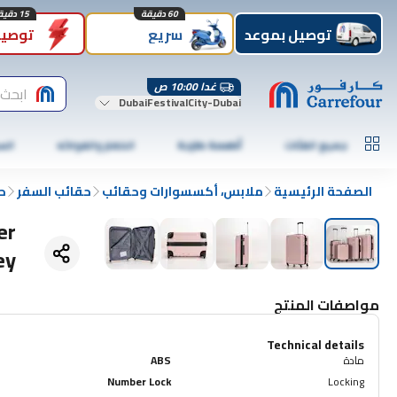
60 دقيقة
15 دقيقة
توصيل بموعد
سريع
توصيل
غدا 10:00 ص
ابحث 
DubaiFestivalCity-Dubai
جميع الفئات
أطعمة طازجة
الخضار والفواكه
الس
الصفحة الرئيسية
ملابس، أكسسوارات وحقائب
حقائب السفر
ح
er
ey
مواصفات المنتج
Technical details
مادة
ABS
Number Lock
Locking