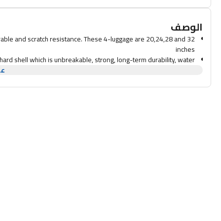
الوصف
rable and scratch resistance. These 4-luggage are 20,24,28 and 32
inches
d shell which is unbreakable, strong, long-term durability, water
عر
t. It is shaped in such a way that you can place all your travel belong
heels that allow for smooth effortless 360°-degree free-weight
maneuvering making the suitcase very stable and reliable.
-digit number lock to secure your belonging into the suitcase for
andle to adjust multiple heights which pick up handles easy lifted.
nd tear-resistant lining including features double-sided packing; a
 pocket and garment restraint straps to hold your clothes in place.