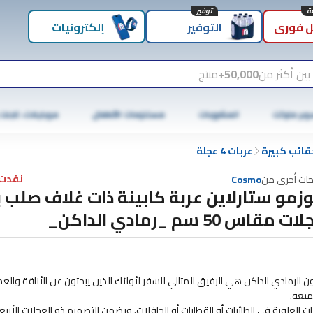
توفير
 فوري
التوفير
إلكترونيات
بين أكثر من
50,000+
منتج
وبر ماركت
المشروبات
مستلزمات الأطفال
موبايلات، تابلت
قائب كبيرة
عربات 4 عجلة
نفدت 
جات أُخرى من
Cosmo
زمو ستارلاين عربة كابينة ذات غلاف صلب ب
ت مقاس 50 سم _رمادي الداكن_
ن الرمادي الداكن هي الرفيق المثالي للسفر لأولئك الذين يبحثون عن الأناقة والعم
متعة.
رات العلوية في الطائرات أو القطارات أو الحافلات. ويضمن التصميم ذو العجلات الأربع