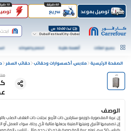
60 دقيقة
15 دقيقة
توصيل بموعد
سريع
توصيل
غدا 10:00 ص
ابحث 
DubaiFestivalCity-Dubai
جميع الفئات
أطعمة طازجة
الخضار والفواكه
الس
الصفحة الرئيسية
ملابس، أكسسوارات وحقائب
حقائب السفر
ح
منت
كو
عجلا
الوصف
إن عربة المقصورة كوزمو ستارلاين ذات الأربع عجلات ذات الغلاف الصلب باللو
إن تصميمها الأنيق وبنيتها المتينة يجعلها مثالية لأي رحلة، سواء للعمل أو ال
بقياس 50 سم، تعتبر عربة المقصورة هذه ذات حجم مثالي لتناسب المقصو