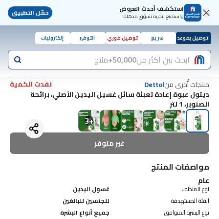
استكشف أحدث العروض
حمّل التطبيق
واستمتع بتجربة تسوّق مذهلة!
توصيل بموعد
سريع
توصيل فوري
التوفير
إلكترونيات
ابحث بين أكثر من
50,000+
منتج
نفدت الكمية
منتجات أُخرى من
Dettol
ديتول عبوة إعادة تعبئة سائل غسيل اليدين الأصلي، برائحة
الصنوبر، 1 لتر
3
+
غير متوفر
مواصفات المنتج
عام
نوع المنظف
غسول اليدين
الفئة المستهدفة
للجنسين للبالغين
نوع البشرة المتوافق
جميع أنواع البشرة