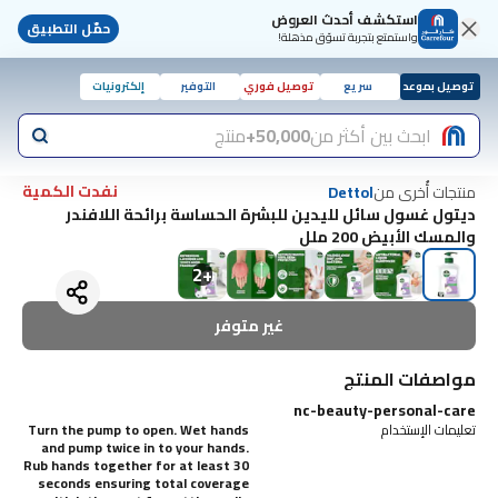
استكشف أحدث العروض
حمّل التطبيق
واستمتع بتجربة تسوّق مذهلة!
توصيل بموعد
سريع
توصيل فوري
التوفير
إلكترونيات
ابحث بين أكثر من
50,000+
منتج
نفدت الكمية
منتجات أُخرى من
Dettol
ديتول غسول سائل لليدين للبشرة الحساسة برائحة اللافندر
والمسك الأبيض 200 ملل
2
+
غير متوفر
مواصفات المنتج
nc-beauty-personal-care
تعليمات الإستخدام
Turn the pump to open. Wet hands
and pump twice in to your hands.
Rub hands together for at least 30
seconds ensuring total coverage