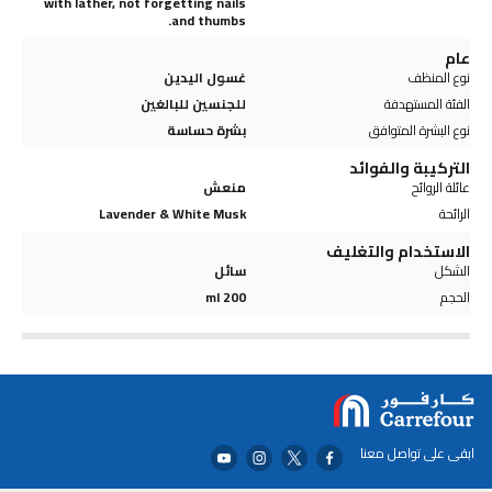
with lather, not forgetting nails
and thumbs.
عام
نوع المنظف
غسول اليدين
الفئة المستهدفة
للجنسين للبالغين
نوع البشرة المتوافق
بشرة حساسة
التركيبة والفوائد
عائلة الروائح
منعش
الرائحة
Lavender & White Musk
الاستخدام والتغليف
الشكل
سائل
الحجم
200 ml
ابقى على تواصل معنا