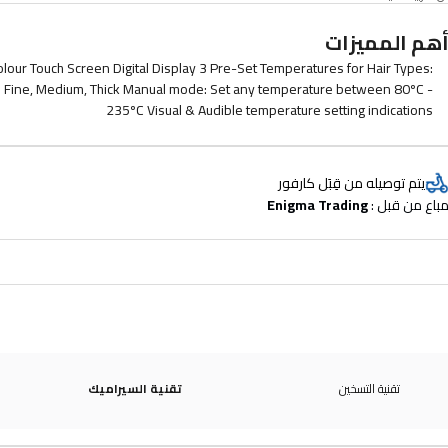
هم المميزات
olour Touch Screen Digital Display 3 Pre-Set Temperatures for Hair Types:
Fine, Medium, Thick Manual mode: Set any temperature between 80ºC -
235ºC Visual & Audible temperature setting indications
mperature/Settings lock for memorising your perfect setup Fully Ceramic
Floating Heat Plates - Progloss Essential Oil Infused with Keratin, Argan &
Coconut Rubberised matte black finish 60 Minute Safety Shut Off Suitable
يتم توصيله من قِبَل كارفور
for use on dry hair only 3m Salon Grade Cable Includes Silicone Heat
باع من قبل : 
Enigma Trading
Resistant Mat Product Weight - 235g 3 Year Guarantee
تقنية التسخين
تقنية السيراميك