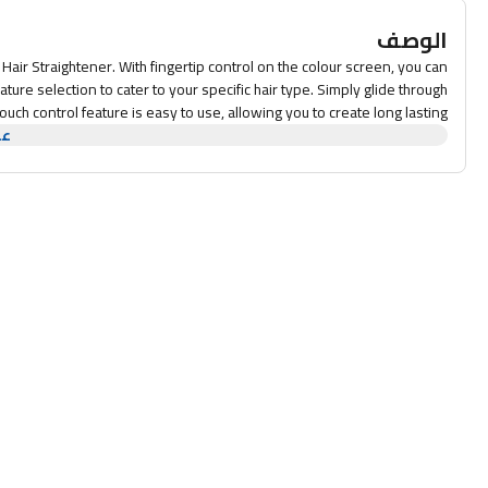
الوصف
 Hair Straightener. With fingertip control on the colour screen, you can
re selection to cater to your specific hair type. Simply glide through
ouch control feature is easy to use, allowing you to create long lasting
styles effortlessly without excessive heat damage.
عر