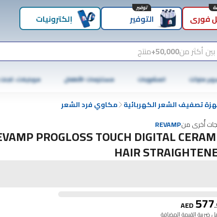
توفير
 فوري
التوفير
إلكترونيات
بين أكثر من
50,000+
منتج
وبر ماركت
المشروبات
مستلزمات الأطفال
موبايلات، تابلت
هزة تصفيف الشعر الكهربائية
مكاوي فرد الشعر
جات أُخرى من
REVAMP
EVAMP PROGLOSS TOUCH DIGITAL CERAM
HAIR STRAIGHTEN
577
AED
.
 ضريبة القيمة المضافة