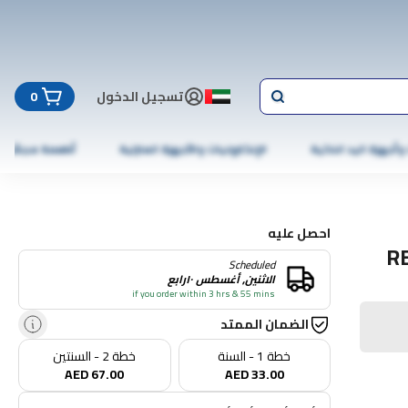
تسجيل الدخول
0
 وأجهزة اليد الذكية
الإلكترونيات والأجهزة المنزلية
أطعمة مجمّدة
احصل عليه
R
Scheduled
الاثنين, أغسطس ١٠رابع
if you order within 3 hrs & 55 mins
الضمان الممتد
خطة 1 - السنة
خطة 2 - السنتين
AED 67.00
AED 33.00