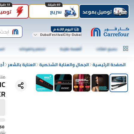
60 دقيقة
15 دقيقة
توصيل بموعد
سريع
توصيل
اليوم 4:30 م
ابحث 
DubaiFestivalCity-Dubai
جميع الفئات
أطعمة طازجة
الخضار والفواكه
الس
الصفحة الرئيسية
الجمال والعناية الشخصية
العناية بالشعر
أج
منت
IC
ER
50
شامل