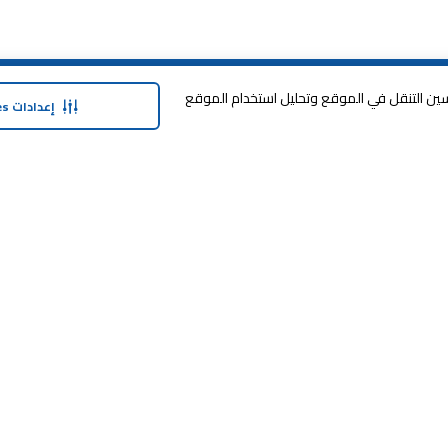
حولنا
وفر معنا
وافق على تخزين cookies على جهازك لتحسين التنقل في الموقع وتحليل استخدام الموقع
إعدادات Cookies
نبذة عن ماجد الفطيم
خدمة الضمان المم
نبذة عن كارفور
خطة الدفع المرنة
حول ماجد الفطيم كارفور و المجتمع ماركات
مكافآت SHARE
كارفور
العلامات التجارية
بيع معنا
الأخبار والبيانات الصحفية
طرق التسوّق
أعلن معنا