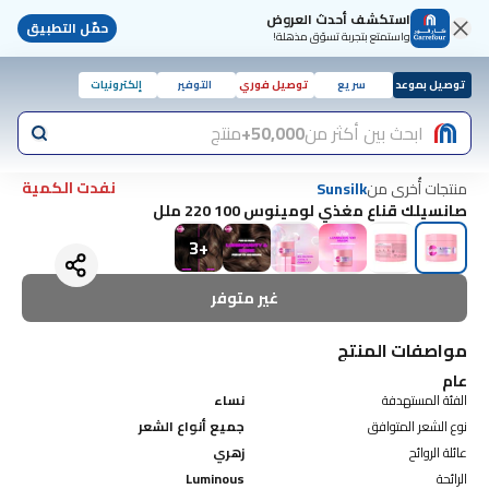
استكشف أحدث العروض
حمّل التطبيق
واستمتع بتجربة تسوّق مذهلة!
توصيل بموعد
سريع
توصيل فوري
التوفير
إلكترونيات
ابحث بين أكثر من
50,000+
منتج
نفدت الكمية
منتجات أُخرى من
Sunsilk
صانسيلك قناع مغذي لومينوس 100 220 ملل
3
+
غير متوفر
مواصفات المنتج
عام
الفئة المستهدفة
نساء
نوع الشعر المتوافق
جميع أنواع الشعر
عائلة الروائح
زهري
الرائحة
Luminous