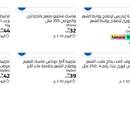
إيبريس لإصلاح روابط الشعر
هاسك شامبو منعم بالكيراتين
فاتيكا
ثوري لإصلاح روابط الشعر
والبروتين 355 ملل
بزيت الأر
 شعر أنعم وأقوى وأكثر صحة،
1kg
355ml
44
32
A
جميع أنواع الشعر وقوامه.
29
.
79
.
Onl
AED
AED
اليوم 2:30 م
اليوم :30
ف تافت بخاخ مثبت الشعر
غارنييه ألترا دوكس ماسك لتنعيم
غارنييه
قوي جدا، رقم 4 ، 250 ملل
وإصلاح الشعر بخلاصة ماء الأرز
مرطب وم
والنشا 340 ملل
340ml
340ml
42
39
79
.
79
.
AED
AED
اليوم 2:30 م
اليوم :30