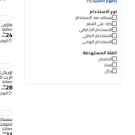
إظهار المزيد (1)
نوع الاستخدام
يشطف بعد الاستخدام
يترك على الشعر
فازلين تو
للاستخدام الاحترافي
400ml
24
79
.
للاستخدام المنزلي
AED
اليوم 2:30 م
للاستخدام اليومي
الفئة المستهدفة
للجنسين
نساء
رجال
لوريال إ
الزيت المغ
300ml
28
49
.
AED
اليوم 2:30 م
سنسلك 
الكولاجين 
220ml
21
29
.