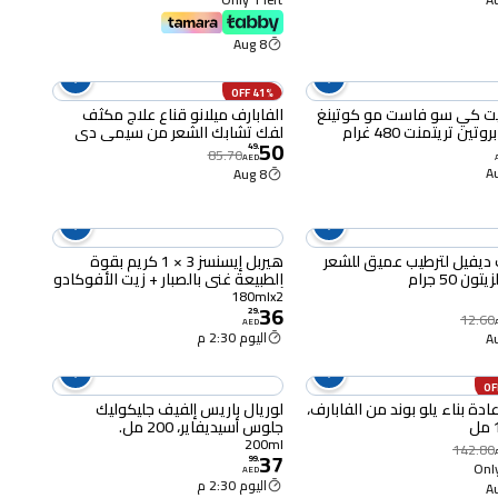
8 Aug
41% OFF
ت كي سو فاست مو كوتينغ
الفابارف ميلانو قناع علاج مكثف
تين تريتمنت 480 غرام
لفك تشابك الشعر من سيمي دي
50
لينو، قناع ناعم للشعر المجعد
49
.
85.70
AED
والمتمرد، 6.76 اونصة سائلة
8 Aug
ديفيل لترطيب عميق للشعر
هيربل إيسنسز 3 × 1 كريم بقوة
ون 50 جرام
الطبيعة غني بالصبار + زيت الأفوكادو
أبيض 180 ملل حزمة من 2
180mlx2
36
29
.
12.60
AED
اليوم 2:30 م
ادة بناء يلو بوند من الفابارف،
لوريال باريس إلفيف جليكوليك
جلوس أسيديفاير، 200 مل.
200ml
142.80
37
99
.
Only
AED
اليوم 2:30 م