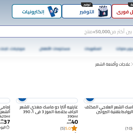
توفير
 فوري
التوفير
إلكترونيات
بين أكثر من
50,000+
منتج
وبر ماركت
المشروبات
مستلزمات الأطفال
موبايلات، تابلت
علاجات وأقنعة الشعر
سك الشعر العلاجي المكثف
غارنييه ألترا دو ماسك مغذي للشعر
لروابط بتقنية البروتين
الجاف بخلاصة الموز 3 في 1، 390
الشعر،
اية 265 ملل
ملل
420 ملل
420ml
390ml
37
40
29
.
49
.
AED
AED
اليوم :30
(5)
5.0
(10)