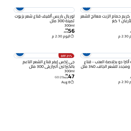
 كريم حمام الزيت معالج للشعر
لوريال باريس ألفيف قناع شعر بزيوت
غان 1 كغ
ثمينة 300 ملل
300ml
56
49
.
AED
2 م
اليوم 2:30 م
21% OFF
 ألترا دو بخلاصة العنب - قناع
جي إكس إيفر قناع الشعر الناعم
جدد للشعر الجاف، 340 ملل
بالكيراتين البرازيلي 300 ملل
300ml
47
36
.
60.29
AED
2 م
8 Aug