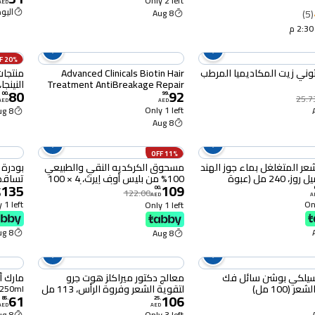
Only 2 left
AED
150 مل
اليوم :30
8 Aug
(5)
20% OFF
ثوني زيت المكاديميا المرطب
Advanced Clinicals Biotin Hair
منتجات
Treatment AntiBreakage Repair
النينج
80
92
Hair Mask Strengthen Broken
لامعة 
00
.
99
.
25.7
AED
AED
ColorTreated Hair WRepairing
Only 1 left
8 Aug
1).
Deep Conditioner Manuka Honey
8 Aug
Caffeine Hydrating Mask
Restores Weak Hair
11% OFF
شعر المتغلغل بماء جوز الهند
مسحوق الكركديه النقي والطبيعي
بودرة 
من كاميل روز، 240 مل (عبوة
100% من بليس أوف إيرث، 4 × 100
تساقط 
135
109
جرام، يجعل الشعر أقوى وأكثر
الشعر 
.
00
.
122.00
D
AED
A
سمكًا، ويتحكم في الشيخوخة،
الشعر 
 1 left
Onl
Only 1 left
ويعالج حب الشباب والبثور.
جذور ا
8 Aug
8 Aug
سيلكي بوشن سائل فك
معالج دكتور ميراكلز هوت جرو
مارك أنث
 (100 مل)
لتقوية الشعر وفروة الرأس، 113 مل
250ml
61
106
85
.
25
.
AED
AED
8 Aug
Only 3 left