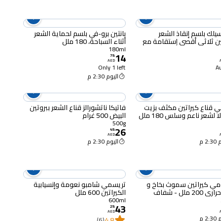
يلك بلسم إنقاذ الشعر
بانتين برو-في بلسم لحماية الشعر
ين ثلاثي أقصى إستقامة مع
أثناء السباحة، 180 ملل
وسيروم مرخيات الكيراتين
180ml
14
79
.
AED
Only 1 left
اليوم 2:30 م
ي قناع كيراتين مكثف بزيت
فاتيكا ناتشورالز قناع الشعر ببروتين
ا لشعر ناعم وسلس 180 ملل
البيض 500 غرام
500g
26
49
.
AED
2 م
اليوم 2:30 م
مي كيراتين سموث بخاخ و
تريسمي شامبو نعومة وإنسيابية
2 ملل - شفاف
الكيراتين 600 ملل
600ml
43
29
.
AED
2 م
(6)
4.8