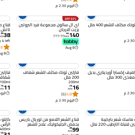
اليوم 2:30 م
55% OFF
نك مكثف للشعر 400 ملل
اي ال سالون مجموعة فرد البروتين
قناع م
بزيت الارجان
تاتش م
38
140
230 جم
90
.
46
.
313.30
AED
AED
 4 left
.6
8 Aug
8 Aug
لفيف إكسترا أورديناري بديل
فازلين تونك مكثف للشعر شفاف
فازلين
ذي 300 ملل
200 ملل
شفاف 100 م
100ml
200ml
11
16
79
.
29
.
AED
AED
اليوم :30
(6)
4.8
اليوم 2:30 م
ماسك شعر بتركيبة
قناع الشعر اللامع من لوريال باريس
كانتو 
قنبلة الترطيب 220 ملل
بحمض الجليكوليك، علاج للشعر
الرأس 
99
الباهت والجاف، يمنحه لمعانًا
وشجرة ا
400ml
99
.
31
AED
ونعومة تدوم طويلًا، من إيفر بيور،
49
.