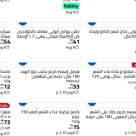
8 Aug
ثوني بخاخ شعر كاكاو وزبدة
حقن بروتين أيوني مغلف بالكولاجين
سيكري
من إليزافيكا ميلكي بيغي، 1.7 أونصة
سيلك برو
54
41
40
.
48
.
AED
AED
8 Aug
8 Aug
 ميلانو لإعادة بناء الشعر
هيربل إسنسز كريم بحليب جوز الهند،
ماسك 
ومضاد للتكسر - سائل يومي 125
180 ملل، حزمة من قطعتين
بزيت الزيت
50g
180mlx2
89.0
12
33
59
.
79
.
AED
AED
اليوم 2:30 م
8 Aug
49% OFF
سنسز كريم يترك على الشعر
بالمرز تركيبة غذاء للشعر أصفر 150
معزز اع
بزيت الأرغان المغربي 180 ملل، حزمة
غرام
4 × 15 مل
73
تين
150g
06
.
AED
15
79
.
 3 left
AED
اليوم 2:30 م
8 Aug