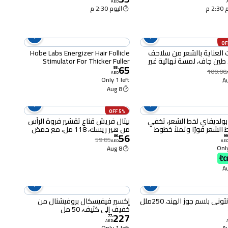
AED
2 م
اليوم 2:30 م
 العناية بالشعر من سلاحف
Hobe Labs Energizer Hair Follicle
ا، طين جاف، لمسة نهائية غير
Stimulator For Thicker Fuller
65
للغاية، تحكم فائق القوة،
Healthier Hair 59ml
55
.
100.00
AED
سهل الغسل، 3.38 أونصة (عبوة من
Only 1 left
8 Aug
5% OFF
بولديفاي لخط الشعر، تخفي
بيتال فريش قناع تقشير فروة الرأس
الشعر فورًا وتملأ خطوط
من هير ريسك، 118 مل، مع حمض
56
المتراجعة، وتناسب فرق
الساليسيليك والنعناع والجينسنغ،
86
.
99
59.85
AED
AE
الواسع، تركيبة مقاومة للبقع
لعلاج فروة الرأس المنعش والتنقية،
Only
8 Aug
تدوم 48 ساعة للشعر واللحية، تخفي
خالٍ من البارابين والكبريتات ونباتي
لشعر وتغطي الشيب.
وني بلسم جوز الهند، 250ملل
إكسير فيفيسكال بروفيشنال من
خفيف إلى كثيف، 50 مل
227
77
.
AED
Only 1 left