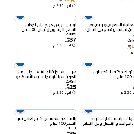
اليوم 2:30 م
عالجة الشعر فينو بريميوم
لوريال باريس كريم ليلي لترطيب
ن شيسيدو (صنع في اليابان)
الشعر بالهيالورون أبيض 200 ملل
200ml
37
99
.
Only
AED
اليوم 2:30 م
(5)
4
 تونك مكثف للشعر بلون
هربل إيسنسز قناع الشعر الخالي من
لل
الكبريتات بالألوفيرا + زيت الأفوكادو
لترطيب وتغذية الشعر المجعد 250
250ml
25
ملل
79
.
AED
2 م
اليوم 2:30 م
جوافة بلسم لتلطيف فروة
بالمرز هير سكساس كريم لعلاج نمو
بالجوافة والزنجبيل وخل التفاح
الشعر 100 غرام
لشاي والمنثول 400 ملل
100g
35
99
.