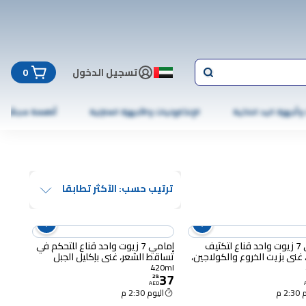
تسجيل الدخول
0
 وأجهزة اليد الذكية
الإلكترونيات والأجهزة المنزلية
أطعمة مجمّدة
ترتيب حسب: الآكثر تطابقا
إمامي 7 زيوت واحد قناع لتكثيف
إمامي 7 زيوت واحد قناع للتحكم في
 غني بزيت الخروع والكولاجين،
تساقط الشعر، غني بإكليل الجبل
والكيراتين، 420 ملل
420ml
37
29
.
AED
2 م
اليوم 2:30 م