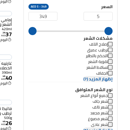
اليوم 2:30 م
السعر
AED 5 - 349
الشعر وم
السوداء وا
420ml
37
29
.
AED
مشكلات الشعر
اليوم 2:30 م
إصلاح التلف
ترطيب عميق
التحكم بالتطاير
تقوية الشعر
غارنييه 
تساقط الشعر
الخصلات أب
390ml
الجفاف
40
49
.
إظهار المزيد (7)
AED
اليوم 2:30 م
نوع الشعر المتوافق
جميع أنواع الشعر
شعر جاف
شعر تالف
فاتيكا ن
شعر مجعد
غرام
500g
شعر مصبوغ
26
49
.
شعر عادي
AED
اليوم 2:30 م