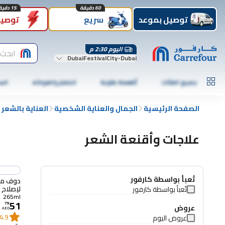
60 دقيقة
15 دقيقة
توصيل بموعد
سريع
توصيل
اليوم 2:30 م
ابحث 
DubaiFestivalCity-Dubai
جميع الفئات
أطعمة طازجة
الخضار والفواكه
الس
الصفحة الرئيسية
الجمال والعناية الشخصية
العناية بالشعر
علاجات وأقنعة الشعر
تُعبأ بواسطة كارفور
دوف ما
لإصلاح ا
تُعبأ بواسطة كارفور
الحيوي للعن
265ml
51
79
.
عروض
AED
4.9
عروض اليوم