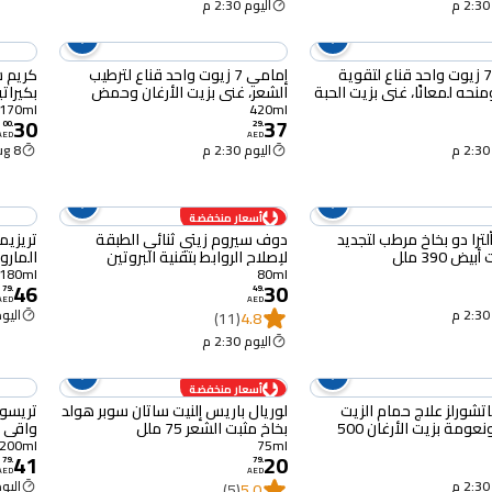
اليوم 2:30 م
إمامي 7 زيوت واحد قناع لتقوية
إمامي 7 زيوت واحد قناع لترطيب
كريم س
نحه لمعانًا، غني بزيت الحبة
الشعر، غني بزيت الأرغان وحمض
بكيرات
لبيوتين، 420 ملل
الهيالورونيك، 420 ملل
خلاصة 
170ml
420ml
30
37
170 ملل
00
.
29
.
AED
AED
اليوم 2:30 م
8 Aug
أسعار منخفضة
ألترا دو بخاخ مرطب لتجديد
دوف سيروم زيتي ثنائي الطبقة
تريزيم
يض 390 ملل
لإصلاح الروابط بتقنية البروتين
المارول
الحيوي للعناية بالشعر 80 ملل
180ml
80ml
46
30
79
.
49
.
AED
AED
اليوم :30
(11)
4.8
اليوم 2:30 م
أسعار منخفضة
اتشورلز علاج حمام الزيت
لوريال باريس إلنيت ساتان سوبر هولد
تريسو
ترطيب ونعومة بزيت الأرغان 500
بخاخ مثبت الشعر 75 ملل
واقي حراري 00
200ml
75ml
41
20
79
.
79
.
AED
AED
اليوم :30
(5)
5.0