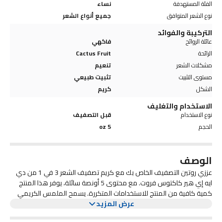
الفئة المستهدفة
نساء
نوع الشعر المتوافق
جميع أنواع الشعر
التركيبة والفوائد
عائلة الروائح
فاكهي
الرائحة
Cactus Fruit
مشكلات الشعر
تنعيم
مستوى التثبيت
تثبيت طبيعي
الشكل
كريم
الاستخدام والتغليف
نوع الاستخدام
قبل التصفيف
الحجم
5 oz
الوصف
عززي روتين التصفيف الخاص بك مع كريم تصفيف الشعر 3 في 1 من دي
ايه إي هير كاكتوس فروت. مع محتوى 5 أونصة سائلة، يوفر هذا المنتج
كمية كافية من المنتج للاستخدامات المتكررة. يسمح الملمس الكريمي
عرض المزيد
بسهولة الاستخدام وتوزيعه على شعرك. يوفر عطر فاكهة الصبار شعورًا
بالانتعاش والانتعاش. كريم التصفيف هذا مناسب لجميع أنواع الشعر