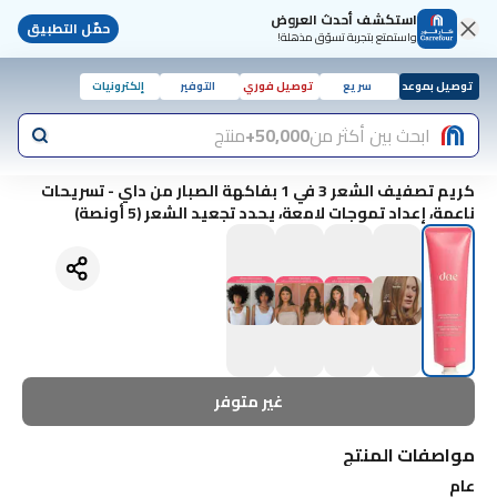
استكشف أحدث العروض
حمّل التطبيق
واستمتع بتجربة تسوّق مذهلة!
توصيل بموعد
سريع
توصيل فوري
التوفير
إلكترونيات
ابحث بين أكثر من
50,000+
منتج
كريم تصفيف الشعر 3 في 1 بفاكهة الصبار من داي - تسريحات
ناعمة، إعداد تموجات لامعة، يحدد تجعيد الشعر (5 أونصة)
غير متوفر
مواصفات المنتج
عام