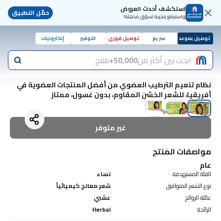
استكشف أحدث العروض
حمّل التطبيق
واستمتع بتجربة تسوّق مذهلة!
توصيل بموعد
سريع
توصيل فوري
التوفير
إلكترونيات
ابحث بين أكثر من
50,000+
منتج
نظام تنعيم الترطيب العضوي من أفضل المنتجات العضوية في
أفريقيا، للشعر الخشن المقاوم، بدون غسول، ممتاز
غير متوفر
مواصفات المنتج
عام
الفئة المستهدفة
نساء
نوع الشعر المتوافق
شعر معالج كيميائياً
عائلة الروائح
عشبي
الرائحة
Herbal