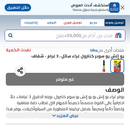
استكشف أحدث العروض
حمّل التطبيق
واستمتع بتجربة تسوّق مذهلة!
توصيل بموعد
سريع
توصيل فوري
التوفير
إلكترونيات
ابحث بين أكثر من
50,000+
منتج
نفدت الكمية
منتجات أُخرى من
Uhu
يو إتش يو سوبر كنترول غراء سائل ، 3 غرام - شفاف
غير متوفر
الوصف
يوفر غراء يو إتش يو يو إتش يو سوبر كنترول، بوزنه الدقيق 3 غرامات، حلاً
احترافياً عالي القوة مصمماً خصيصاً للمهام التي تتطلب دقة متناهية
ولصقاً دائماً وسريعاً. بفضل تركيبته المتطورة من السيانوأكريلات، يوفر هذا
اللاصق لصقاً فورياً على أي سطح أملس تقريباً، بما في ذلك أنواع مختلفة
صُمم اللاصق ليدوم طويلًا ويسهل استخدامه، وهو مُعبأ في قارورة فريدة
عرض المزيد
سهلة الإمساك تحمي السائل من التصلب المبكر، مما يضمن بقاء اللاصق
من البلاستيك والمعادن والخزف والخشب والمطاط. تشير كلمة كنترول إلى
سائلًا وجاهزًا للاستخدام حتى آخر قطرة. صُممت الفوهة الدقيقة للوصول
عبوته المبتكرة الحساسة للضغط، والتي تتيح للمستخدم التحكم الكامل في