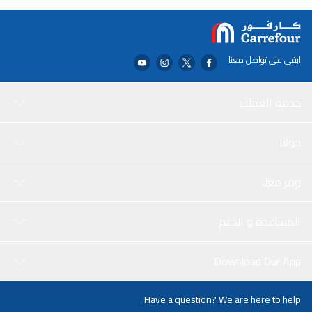
بحاجة إلى إصلاح الأثاث، أو إنشاء الحرف اليدوية، أو معالجة أي إحتياجات
لاصقة أخرى، فإن كونتاكت آذيسيف لاصق قوي 750 ملل – ذهبي هو
الخيار الأمثل.
ابقى على تواصل معنا
خدمة العملاء
حولنا
وفر معنا
المساعدة و الدعم
Download Our App
Have a question? We are here to help.