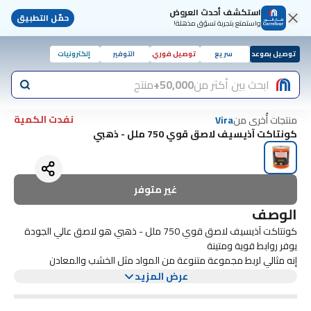
استكشف أحدث العروض
حمّل التطبيق
واستمتع بتجربة تسوّق مذهلة!
توصيل بموعد
سريع
توصيل فوري
التوفير
إلكترونيات
ابحث بين أكثر من
50,000+
منتج
نفدت الكمية
منتجات أُخرى من
Vira
كونتاكت آذيسيف لاصق قوي 750 ملل - ذهبي
غير متوفر
الوصف
كونتاكت آذيسيف لاصق قوي 750 ملل - ذهبي هو لاصق عالي الجودة
يوفر روابط قوية ومتينة
إنه مثالي لربط مجموعة متنوعة من المواد مثل الخشب والمعادن
والبلاستيك والمزيد. هذا اللاصق سهل الإستخدام ويجف بسرعة، مما يجعله
عرض المزيد
مثاليًا للمشروعات الإحترافية والمشروعات اليدوية
يضيف لونه الذهبي لمسة من الأناقة إلى مشاريعك النهائية. سواء كنت