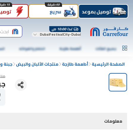
60 دقيقة
15 دقيقة
توصيل بموعد
سريع
توصيل
غدا 10:00 ص
ابحث 
DubaiFestivalCity-Dubai
جميع الفئات
أطعمة طازجة
الخضار والفواكه
الس
الصفحة الرئيسية
أطعمة طازجة
منتجات الألبان والبيض
جبنة و 
منت
جب
ي
r
معلومات