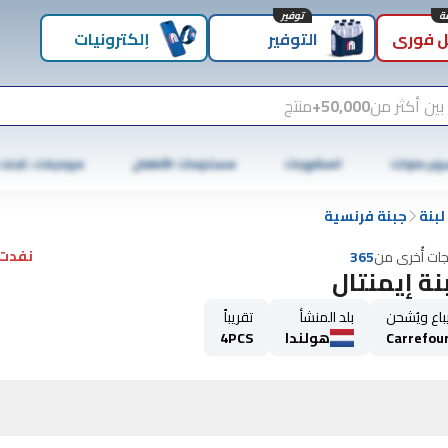
توفير
 فوري
التوفير
إلكترونيات
بين أكثر من
50,000+
منتج
وبر ماركت
المشروبات
مستلزمات الأطفال
موبايلات، تابلت
لبنة
جبنة فرنسية
نفدت 
جات أُخرى من
365
نة إيمنتال
باع ويُشحن
بلد المنشأ
تقريباً
Carrefou
هولندا
4PCS