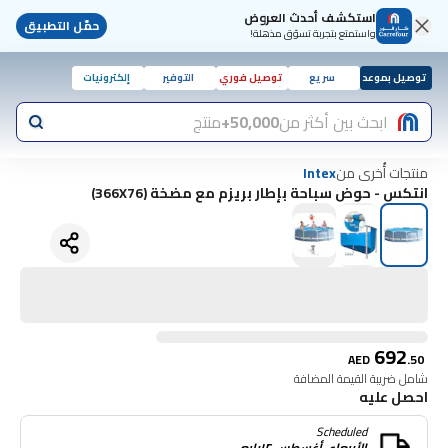
استكشف أحدث العروض
حمّل التطبيق
واستمتع بتجربة تسوّق مذهلة!
توصيل بموعد
سريع
توصيل فوري
التوفير
إلكترونيات
ابحث بين أكثر من
50,000+
منتج
منتجات أُخرى من
Intex
انتكس - حوض سباحة بإطار بريزم مع مضخة (366X76)
692
AED
.
50
شامل ضريبة القيمة المضافة
احصل عليه
Scheduled
الأربعاء, أغسطس ١٢رابع