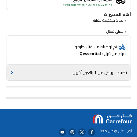
if you order within 23 hrs & 44 mins
أهم المميزات
• صيانة منخفضة للغاية.
• عملي فعال.
• بديهي وسهل التشغيل.
يتم توصيله من قِبَل كارفور
مباع من قبل : 
Qessential
• مزود بمميزات مميزة.
• يقلل من الضوضاء ويحافظ على الطاقة.
تصفح عروض من 1 بائعين آخرين
• اللون: رمادي
• الأبعاد (سم): 497 × 274 × 122
ابقى على تواصل معنا