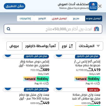
استكشف أحدث العروض
حمّل التطبيق
واستمتع بتجربة تسوّق مذهلة!
توصيل بموعد
سريع
توصيل فوري
التوفير
إلكترونيات
ابحث بين أكثر من
50,000+
منتج
المرشحات
نوع
تُعبأ بواسطة كارفور
عروض
مباع من قبل كارفور
مباع من قبل كارفور
10% OFF
29% OFF
إنتكس ألترا إكس تي آر
إنتكس حوض سباحة بإطار
مجموعة حمام سباحة
منشوري مع مضخة - أزرق
689
3,419
إطاري، 488×122 سم
366 × 76 سم
00
.
00
.
765.00
4,799.00
AED
AED
Only 3 left
Only 4 left
10-12 Aug
10-12 Aug
مباع من قبل كارفور
35% OFF
36% OFF
بيست واي حوض سباحة
بيست واي ستيل برو حمام
ستيل برو سبلاش آند شيد
سباحة 305×76 سم - أزرق
449
449
244 × 244 × 51 سم -
00
.
00
.
689.00
699.00
AED
AED
متعدد الألوان