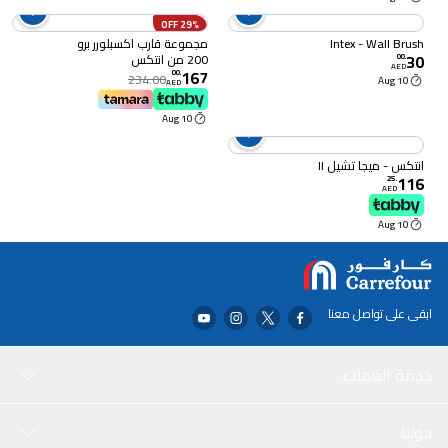
29% OFF
Intex - Wall Brush
مجموعة قارب اكسبلورر برو
30
200 من انتكس
00
.
AED
167
00
.
234.00
10 Aug
AED
10 Aug
انتكس - ميجا تشيل II
116
25
.
AED
10 Aug
ابقى على تواصل معنا
خدمة العملاء
حولنا