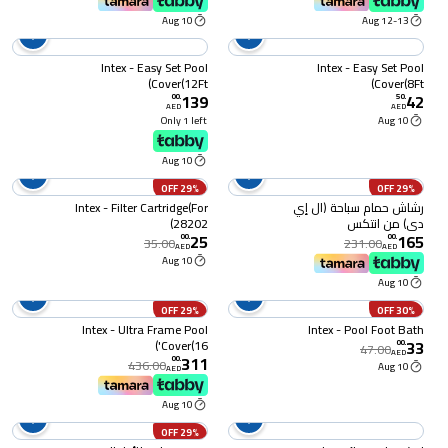
10 Aug
12-13 Aug
Intex - Easy Set Pool
Intex - Easy Set Pool
Cover(12Ft)
Cover(8Ft)
139
42
00
.
50
.
AED
AED
Only 1 left
10 Aug
10 Aug
29% OFF
29% OFF
رشاش حمام سباحة (ال إي
Intex - Filter Cartridge(For
دي) من انتكس
28202)
25
165
00
.
00
.
35.00
231.00
AED
AED
10 Aug
10 Aug
29% OFF
30% OFF
Intex - Ultra Frame Pool
Intex - Pool Foot Bath
33
Cover(16')
00
.
47.00
AED
311
00
.
436.00
10 Aug
AED
10 Aug
29% OFF