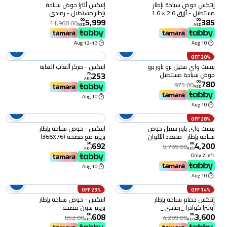
إنتكس حوض سباحة بإطار
إنتكس ألترا حوض سباحة
مستطيل - أزرق 2.6 × 1.6
بإطار مستطيل - رمادي
5,999
385
× 0.65 متر 28271NP
داكن 975 × 488 × 132
00
.
00
.
11,968.00
AED
AED
سم
12-13 Aug
10 Aug
20% OFF
بيست واي ستيل برو باور برو
انتكس - مركز ألعاب الغابة
253
حوض سباحة مستطيل
75
.
AED
780
الشكل - أزرق 400 × 211 ×
00
.
975.00
AED
81 سم
10 Aug
10 Aug
28% OFF
بيست واي باور ستيل حوض
انتكس - حوض سباحة بإطار
سباحة بإطار - متعدد الألوان
بريزم مع مضخة (366X76)
692
4,200
732 × 366 × 122 سم
50
.
00
.
5,799.00
AED
AED
Only 2 left
10 Aug
10 Aug
29% OFF
14% OFF
إنتكس حمام سباحة بإطار
انتكس - حوض سباحة بإطار
أولترا كوادرا _رمادي_
بريزم بدون مضخة
608
3,600
549x274x132 سم
(366X76)
00
.
00
.
852.00
4,209.00
AED
AED