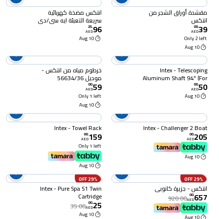
مقشدة أوراق الشجر من
انتكس مضخة كهربائية
انتكس
سريعة التعبئة ايه سي/دي
96
39
سي
25
.
00
.
AED
AED
10 Aug
Only 2 left
10 Aug
Intex - Telescoping
خرطوم مياه من انتكس -
Aluminum Shaft 94" (For
موديل 56634/36
59
50
28002)
00
.
00
.
AED
AED
Only 1 left
10 Aug
10 Aug
Intex - Towel Rack
Intex - Challenger 2 Boat
159
205
00
.
00
.
AED
AED
Only 1 left
10 Aug
10 Aug
29% OFF
29% OFF
انتكس - جزيرة كانوبي
Intex - Pure Spa S1 Twin
657
Cartridge
00
.
920.00
AED
25
00
.
35.00
AED
10 Aug
10 Aug