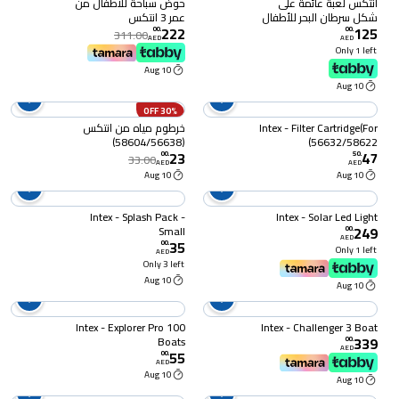
انتكس لعبة عائمة على
حوض سباحة للأطفال من
شكل سرطان البحر للأطفال
عمر 3 انتكس
222
125
00
.
00
.
311.00
AED
AED
Only 1 left
10 Aug
10 Aug
30% OFF
Intex - Filter Cartridge(For
خرطوم مياه من انتكس
(58604/56638)
56632/58622)
23
47
00
.
50
.
33.00
AED
AED
10 Aug
10 Aug
Intex - Splash Pack -
Intex - Solar Led Light
249
Small
00
.
AED
35
00
.
Only 1 left
AED
Only 3 left
10 Aug
10 Aug
Intex - Explorer Pro 100
Intex - Challenger 3 Boat
339
Boats
00
.
AED
55
00
.
AED
10 Aug
10 Aug