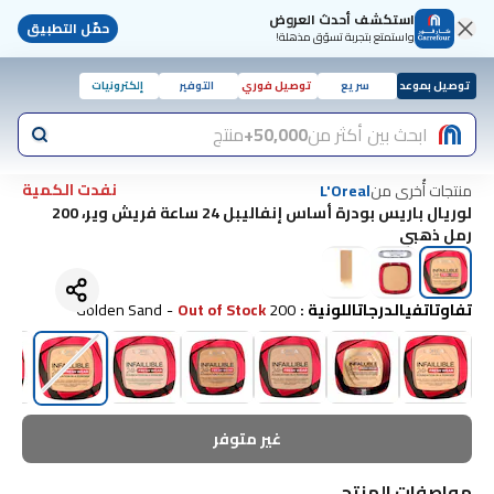
استكشف أحدث العروض
حمّل التطبيق
واستمتع بتجربة تسوّق مذهلة!
توصيل بموعد
سريع
توصيل فوري
التوفير
إلكترونيات
ابحث بين أكثر من
50,000+
منتج
نفدت الكمية
منتجات أُخرى من
L'Oreal
لوريال باريس بودرة أساس إنفاليبل 24 ساعة فريش وير، 200
رمل ذهبي
تفاوتاتفيالدرجاتاللونية
:
200 Golden Sand
Out of Stock
-
غير متوفر
مواصفات المنتج