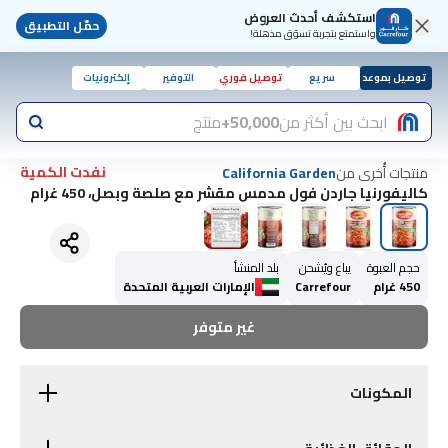
استكشف أحدث العروض
حمّل التطبيق
واستمتع بتجربة تسوّق مذهلة!
توصيل بموعد
سريع
توصيل فوري
التوفير
إلكترونيات
ابحث بين أكثر من
50,000+
منتج
نفدت الكمية
منتجات أُخرى من
California Garden
كاليفورنيا جاردن فول مدمس مقشر مع صلصة وبصل، 450 غرام
حجم العبوة
يباع ويُشحن
بلد المنشأ
450 غرام
Carrefour
الإمارات العربية المتحدة
غير متوفر
المكونات