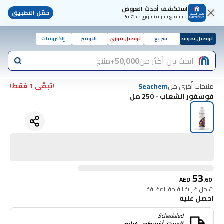
استكشف أحدث العروض
حمّل التطبيق
واستمتع بتجربة تسوّق مذهلة!
توصيل بموعد
سريع
توصيل فوري
التوفير
إلكترونيات
ابحث بين أكثر من
50,000+
منتج
!تبقّى 1 فقط!
منتجات أُخرى من
Seachem
فوسفور الشعاب - 250 مل
53
AED
.
60
شامل ضريبة القيمة المضافة
احصل عليه
Scheduled
السبت, أغسطس ٨رابع