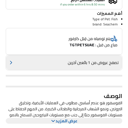
if you order within 6 hrs & 50 mins
أهم المميزات
Type of Pet: Fish
brand: Seachem
يتم توصيله من قِبَل كارفور
مباع من قبل : 
TGTPETSUAE
تصفح عروض من 1 بائعين آخرين
الوصف
الفوسفور هو عنصر أساسي مطلوب في العمليات الأيضية، وتخليق
البروتين، ونمو الشعاب المرجانية والطحالب الكبيرة. من المهم الحفاظ على
مستويات الفوسفور جنبًا إلى جنب مع مستويات النيتروجين للسماح بالنمو
عرض المزيد
الأمثل وتلوين الشعاب المرجانية والطحالب الكبيرة. فوسفور الشعاب - 250
مل