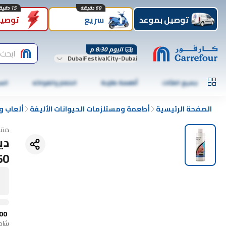
60 دقيقة
15 دقيقة
توصيل بموعد
سريع
توصيل
اليوم 8:30 م
ابحث 
DubaiFestivalCity-Dubai
جميع الفئات
أطعمة طازجة
الخضار والفواكه
الس
الصفحة الرئيسية
أطعمة ومستلزمات الحيوانات الأليفة
ألعاب و
منت
دي
250مل
00
شامل