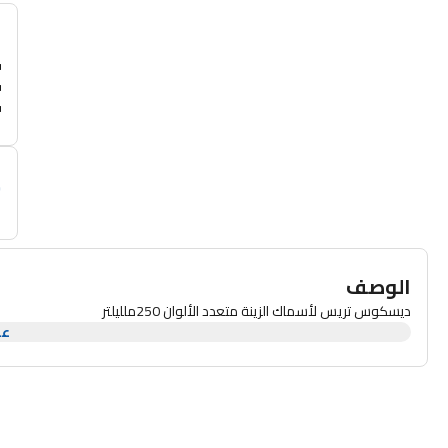
أ
م
الوصف
ديسكوس تريس لأسماك الزينة متعدد الألوان 250ملليلتر
عر