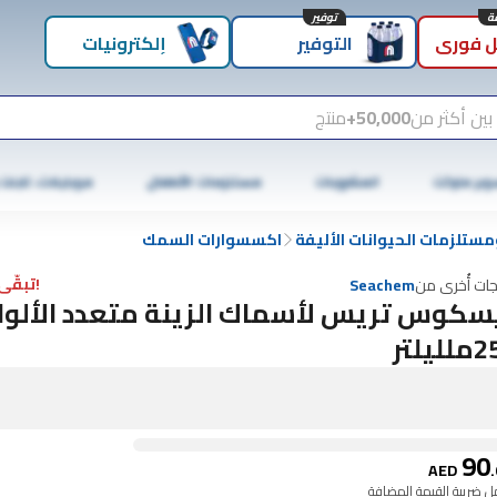
توفير
 فوري
التوفير
إلكترونيات
بين أكثر من
50,000+
منتج
وبر ماركت
المشروبات
مستلزمات الأطفال
موبايلات، تابلت
مستلزمات الحيوانات الأليفة
اكسسوارات السمك
!تبقّى 1 فقط
جات أُخرى من
Seachem
سكوس تريس لأسماك الزينة متعدد الألوا
ليلتر
90
AED
.
 ضريبة القيمة المضافة