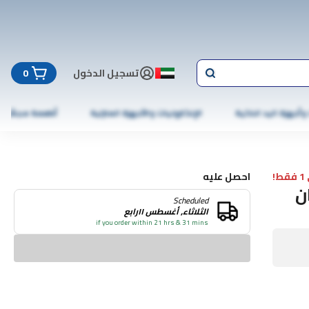
تسجيل الدخول
0
 وأجهزة اليد الذكية
الإلكترونيات والأجهزة المنزلية
أطعمة مجمّدة
!
احصل عليه
ن
Scheduled
الثلاثاء, أغسطس ١١رابع
if you order within 21 hrs & 31 mins