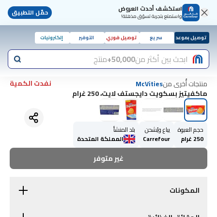
استكشف أحدث العروض
حمّل التطبيق
واستمتع بتجربة تسوّق مذهلة!
توصيل بموعد
سريع
توصيل فوري
التوفير
إلكترونيات
ابحث بين أكثر من
50,000+
منتج
نفدت الكمية
منتجات أُخرى من
McVities
ماكفيتيز بسكويت دايجستف لايت، 250 غرام
حجم العبوة
يباع ويُشحن
بلد المنشأ
250 غرام
Carrefour
المملكة المتحدة
غير متوفر
المكونات