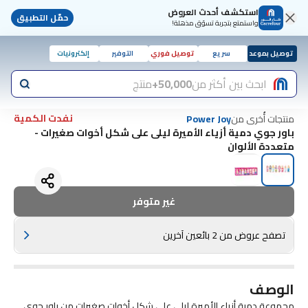
استكشف أحدث العروض
حمّل التطبيق
واستمتع بتجربة تسوّق مذهلة!
توصيل بموعد
سريع
توصيل فوري
التوفير
إلكترونيات
ابحث بين أكثر من
50,000+
منتج
نفدت الكمية
منتجات أُخرى من
Power Joy
باور جوي دمية أزياء الأميرة ليلى على شكل أخوات صغيرات -
متعددة الألوان
غير متوفر
تصفح عروض من 2 بائعين آخرين
الوصف
مجموعة دمية أزياء الأميرة ليلى على شكل أخوات صغيرات من باور جوي