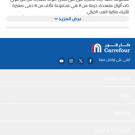
ذات ألوان متعددة، حزمة من 8 هي مجموعة تتألف من 8 دمى صغيرة
للأزياء مثالية للعب الخيالي.
تم تصميم كل دمية بشكل جميل مع ملابس زاهية ومفصلة، وتأتي
عرض المزيد
بدرجات البشرة وألوان الشعر متنوعة. هذه الدمى رائعة لإقامة عروض
الأزياء الخاصة بك ومغامرات سردِ القصص.
تم صنعها باستخدام مواد عالية الجودة وتم تصميمها لتدوم مما يضمن
ساعات من المرح واللعب. أضف هذه الدمى الجميلة إلى مجموعتك اليوم!
ابقى على تواصل معنا
خدمة العملاء
حولنا
وفر معنا
المساعدة و الدعم