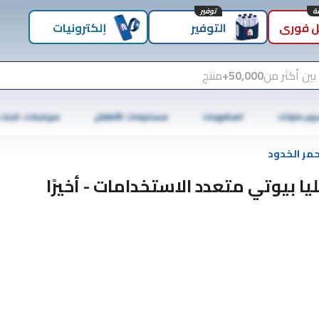
توفير
 فوري
التوفير
إلكترونيات
بين أكثر من
50,000+
منتج
وبر ماركت
المشروبات
مستلزمات الأطفال
موبايلات، تابلت
حمر الخدود
ليا بيوتي متعدد الاستخدامات - أخيرًا