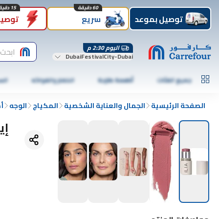
60 دقيقة
15 دقيقة
توصيل بموعد
سريع
توصيل
اليوم 2:30 م
ابحث 
DubaiFestivalCity-Dubai
جميع الفئات
أطعمة طازجة
الخضار والفواكه
الس
الصفحة الرئيسية
الجمال والعناية الشخصية
المكياج
الوجه
أ
إي