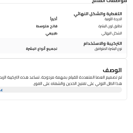
مواصفات المنتج
التغطية والشكل النهائي
الدرجة اللونية
أخيراً
تطابق لون البشرة
فاتح متوسط
الشكل النهائي
طبيعي
التركيبة والاستخدام
نوع البشرة المتوافق
لجميع أنواع البشرة
الوصف
تم تصميم العصا المتعددة للقيام بمهمة مزدوجة. تساعد هذه التركيبة الز
هذا الظل التوتي على تفتيح الخدين والشفاه على الفور.
عر