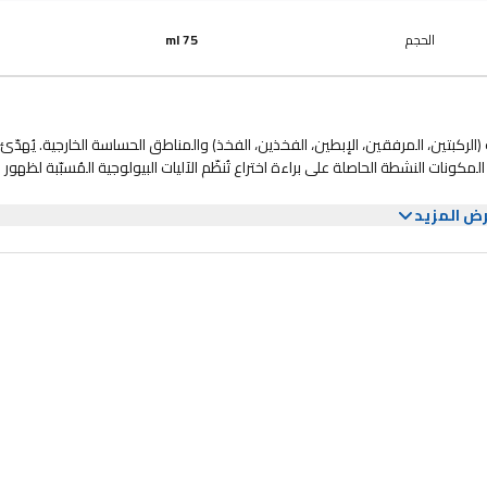
الحجم
75 ml
(الركبتين، المرفقين، الإبطين، الفخذين، الفخذ) والمناطق الحساسة الخارجية. يُهدّئ
مكونات النشطة الحاصلة على براءة اختراع تُنظّم الآليات البيولوجية المُسبّبة لظهور 
ض المزيد
عدة في منع الاحمرار واختلاف لون البشرة.