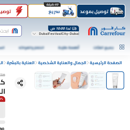
60 دقيقة
توصيل بموعد
سريع
توصيل
غدا 10:00 ص
ابحث 
DubaiFestivalCity-Dubai
جميع الفئات
أطعمة طازجة
الخضار والفواكه
الس
الصفحة الرئيسية
الجمال والعناية الشخصية
العناية بالبشرة
ال
منت
كر
ال
83% 
90