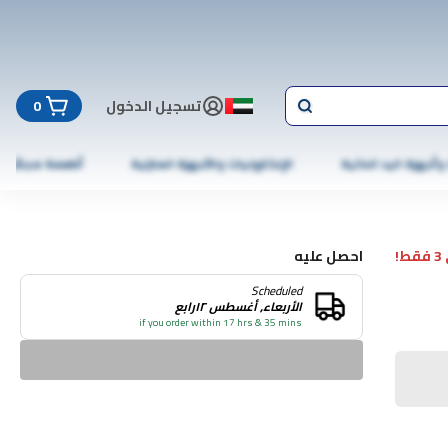
تسجيل الدخول
0
 وأجهزة اليد الذكية
الإلكترونيات والأجهزة المنزلية
أطعمة مجمّدة
!
احصل عليه
Scheduled
الأربعاء, أغسطس ١٢رابع
if you order within 17 hrs & 35 mins