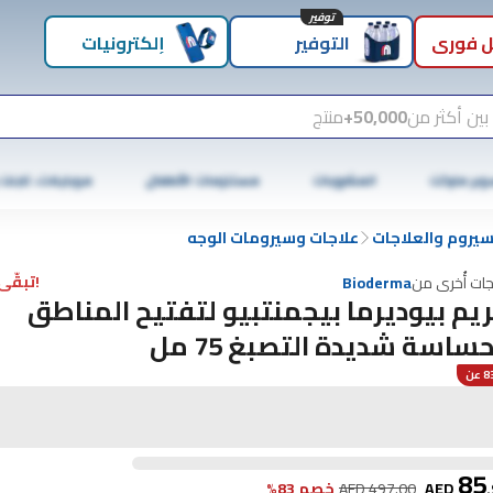
توفير
 فوري
التوفير
إلكترونيات
بين أكثر من
50,000+
منتج
وبر ماركت
المشروبات
مستلزمات الأطفال
موبايلات، تابلت
سيروم والعلاجات
علاجات وسيرومات الوجه
!تبقّى 3 فقط
جات أُخرى من
Bioderma
يم بيوديرما بيجمنتبيو لتفتيح المناطق
حساسة شديدة التصبغ 75 مل
عن
85
.
AED
497.00
AED
خصم 83%