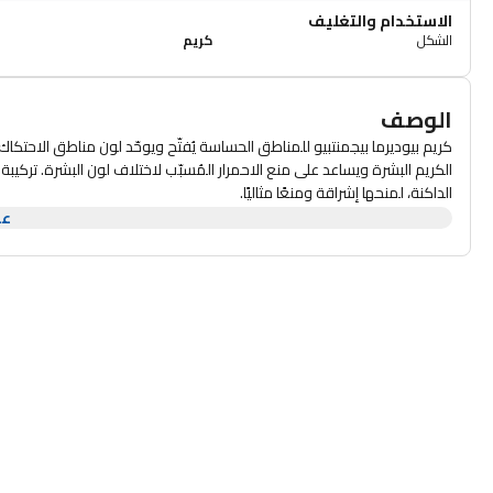
الاستخدام والتغليف
الشكل
كريم
الوصف
كريم بيوديرما بيجمنتبيو للمناطق الحساسة يُفتّح ويوحّد لون مناطق الاحتكاك 
الكريم البشرة ويساعد على منع الاحمرار المُسبّب لاختلاف لون البشرة. تركيبة ال
الداكنة، لمنحها إشراقة ومنعًا مثاليًا.
الفوائد:
عر
يُوحّد لون البشرة ويُرطّبها
يُهدّئ البشرة
مُختَبَر تحت إشراف أطباء النساء والجلد
طريقة الاستخدام:
يُوضع مرة أو مرتين يوميًا على المناطق المُصابة بعد التنظيف.
يمكن استخدام المنتج مُباشرةً بعد إزالة الشعر بالشمع أو الحلاقة للمسا