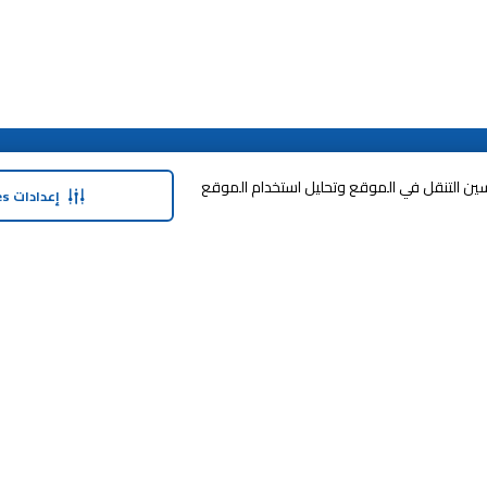
حولنا
وفر معنا
وافق على تخزين cookies على جهازك لتحسين التنقل في الموقع وتحليل استخدام الموقع
إعدادات Cookies
نبذة عن ماجد الفطيم
خدمة الضمان المم
نبذة عن كارفور
خطة الدفع المرنة
حول ماجد الفطيم كارفور و المجتمع ماركات
مكافآت SHARE
كارفور
العلامات التجارية
بيع معنا
الأخبار والبيانات الصحفية
طرق التسوّق
أعلن معنا