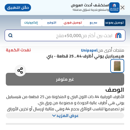
استكشف أحدث العروض
حمّل التطبيق
واستمتع بتجربة تسوّق مذهلة!
توصيل بموعد
سريع
توصيل فوري
التوفير
إلكترونيات
ابحث بين أكثر من
50,000+
منتج
نفدت الكمية
منتجات أُخرى من
Unipapel
هيسبابيل يوني أظرف A4 ـ 25 قطعة - بني
غير متوفر
الوصف
الأظرف الورقية A4 ذات اللون البني و المتكونة من 25 قطعة من هيسبابيل
يوني هي أظرف عالية الجودة و مصنوعة من ورق بني.
تم تصميمها لتناسب الوثائق بحجم A4 وهي مثالية لإرسال أو تخزين الأوراق
الهامة. تتضمن الحزمة 25 ظرفًا، مما يضمن لك الكثير لجميع احتياجاتك.
عرض المزيد
هذه الأظرف الورقية متينة وموثوقة، مما يجعلها خيارًا رائعًا لأي استخدام
مهني أو شخصي.