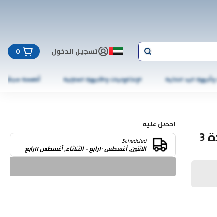
تسجيل الدخول
0
 وأجهزة اليد الذكية
الإلكترونيات والأجهزة المنزلية
أطعمة مجمّدة
احصل عليه
كويك هيل إنترنت سيكيورتي لجهاز واحد لمدة 3
Scheduled
الاثنين, أغسطس ١٠رابع - الثلاثاء, أغسطس ١١رابع