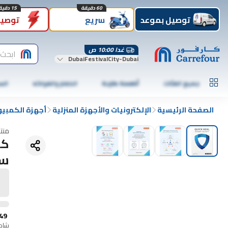
60 دقيقة
15 دقيقة
توصيل بموعد
سريع
توصيل
غدا 10:00 ص
ابحث 
DubaiFestivalCity-Dubai
جميع الفئات
أطعمة طازجة
الخضار والفواكه
الس
الصفحة الرئيسية
الإلكترونيات والأجهزة المنزلية
أجهزة الكمبيو
منت
سن
49
شامل