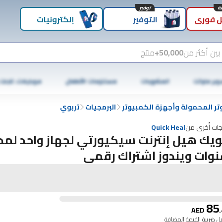
توفير
 فوري
التوفير
إلكترونيات
بين أكثر من
50,000+
منتج
وبر ماركت
المشروبات
مستلزمات الأطفال
موبايلات، تابلت
تر المحمولة وأجهزة الكمبيوتر
البرمجيات
تربوي
جات أُخرى من
Quick Heal
وات ويندوز اشتراك رقمي
85
AED
.
 ضريبة القيمة المضافة