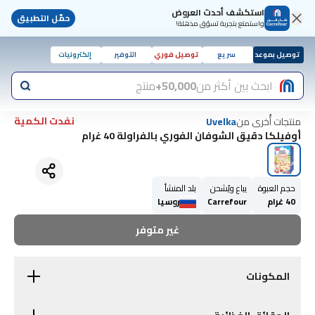
استكشف أحدث العروض
حمّل التطبيق
واستمتع بتجربة تسوّق مذهلة!
توصيل بموعد
سريع
توصيل فوري
التوفير
إلكترونيات
ابحث بين أكثر من
50,000+
منتج
نفدت الكمية
منتجات أُخرى من
Uvelka
أوفيلكا دقيق الشوفان الفوري بالفراولة 40 غرام
حجم العبوة
يباع ويُشحن
بلد المنشأ
40 غرام
Carrefour
روسيا
غير متوفر
المكونات