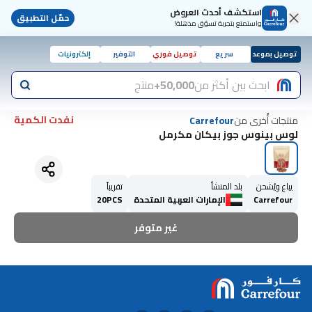
استكشف أحدث العروض
حمّل التطبيق
واستمتع بتجربة تسوّق مذهلة!
توصيل بموعد
سريع
توصيل فوري
التوفير
إلكترونيات
ابحث بين أكثر من
50,000+
منتج
نفدت الكمية
منتجات أُخرى من
Carrefour
لوس بينوس جوز بيكان مكرمل
يباع ويُشحن
بلد المنشأ
تقريباً
Carrefour
الإمارات العربية المتحدة
20PCS
غير متوفر