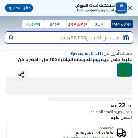
استكشف أحدث العروض
حمّل التطبيق
واستمتع بتجربة تسوّق مذهلة!
توصيل بموعد
سريع
توصيل فوري
التوفير
إلكترونيات
ابحث بين أكثر من
50,000+
منتج
منتجات أُخرى من
Specialist Crafts
خليط خاص بريميوم للخرسانة الجاهزة 500 مل - اخضر داكن
22
AED
.
00
شامل ضريبة القيمة المضافة
احصل عليه
Scheduled
الثلاثاء, أغسطس ١١رابع
if you order within 16 hrs & 14 mins