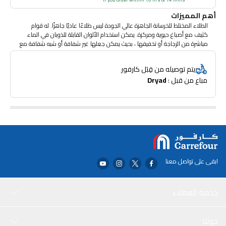
أهم المميزات
الطلاء المختلط للخرسانة الجاهزة عالي الجودة ليس طلاءًا عاديًا جاهزًا. له قوام
كثيف مع أصباغ حيوية ومركزة. يمكن استخدام الألوان القابلة للذوبان في الماء
مباشرة من الزجاجة أو تخفيفها ، بحيث يمكن جعلها غير شفافة أو شبه شفافة مع
فقدان القليل من الحيوية. يجف حتى نهاية مطفية مما يجعله مناسبًا لأعمال
التصميم الأساسية.
يتم توصيله من قِبَل كارفور
مباع من قبل : 
Dryad
ابقى على تواصل معنا
خدمة العملاء
حولنا