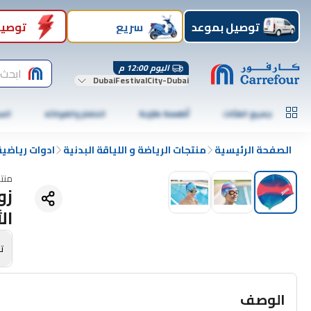
توصيل بموعد
سريع
توصيل
اليوم 12:00 م
ابحث 
DubaiFestivalCity-Dubai
جميع الفئات
أطعمة طازجة
الخضار والفواكه
الس
الصفحة الرئيسية
منتجات الرياضة و اللياقة البدنية
ادوات رياضية
منت
زو
ال
تص
الوصف