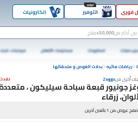
توفير
 فوري
التوفير
إلكترونيات
بين أكثر من
50,000+
منتج
وبر ماركت
المشروبات
مستلزمات الأطفال
موبايلات، تابلت
رياضات مائيه
بدلات الغوص و ملحقاتها
نفدت 
جات أُخرى من
Zoggs
غز جونيور قبعة سباحة سيليكون ، متعددة
ألوان، زرقاء
فح عروض من 1 بائعين آخرين