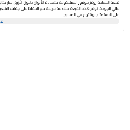
قبعة السباحة زوغز جونيور السيليكونية متعددة الألوان باللون الأزرق خيار 
عالي الجودة، توفر هذه القبعة ملاءمة مريحة مع الحفاظ على جفاف الشعر و
على الاستمتاع بوقتهم في المسبح.
صُممت هذه القبعة خصيصًا للصغار، حيث تضمن ملاءمة محكمة وآمنة دون الت
عر
للأطفال قبل وبعد دروس السباحة. بالإضافة إلى ذلك، يتميز هيكل السيليكون
سيُعجب الآباء بمزايا قبعة السباحة زوغز جونيور السيليكونية العملية، فهي لا
السباحين الصغار. بفضل تصميمها الجذاب وميزاتها العملية، تُعد هذه القبع