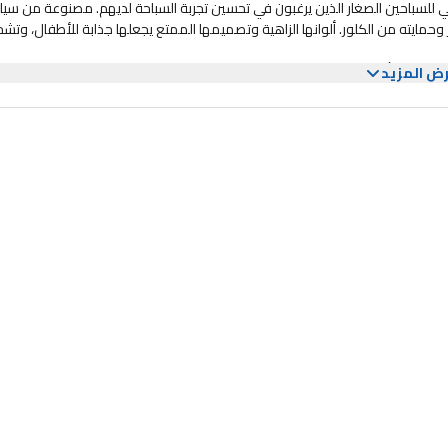
مثالي للسباحين الصغار الذين يرغبون في تحسين تجربة السباحة لديهم. مصنوعة من سي
حمايته من الكلور. ألوانها الزاهية وتصميمها الممتع يجعلها جذابة للأطفال، وت
سبب بأي إزعاج. خامتها المرنة تسمح بسهولة ارتدائها وخلعها، مما يجعلها مريح
ض المزيد
 بالمتانة ومقاومة التمزق، مما يضمن تحمله لقسوة الاستخدام المتكرر.
 تساعد فقط على إبقاء الشعر بعيدًا عن الوجه، بل تعزز أيضًا الشعور بالمسؤولية لدى
ة قطعة أساسية لأي طفل يحب السباحة، مما يجعل مغامراته المائية أكثر متعة.