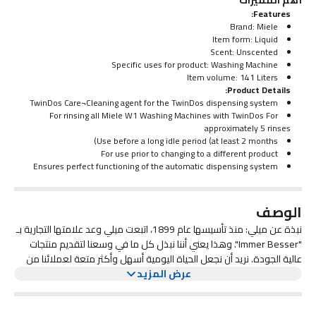
أهم المميزات
Features:
Brand: Miele
Item form: Liquid
Scent: Unscented
Specific uses for product: Washing Machine
Item volume: 141 Liters
Product Details:
TwinDos Care¬Cleaning agent for the TwinDos dispensing system
For rinsing all Miele W1 Washing Machines with TwinDos For
approximately 5 rinses
Use before a long idle period (at least 2 months)
For use prior to changing to a different product
Ensures perfect functioning of the automatic dispensing system
الوصف
نبذة عن ميلي: منذ تأسيسها عام 1899، اتبعت ميلي وعد علامتها التجارية بـ
"Immer Besser". وهذا يعني أننا نبذل كل ما في وسعنا لتقديم منتجات
عالية الجودة. نريد أن نجعل الحياة اليومية أسهل وأكثر متعة لعملائنا من
عرض المزيد
خلال المنتجات الأفضل باستمرار. بالنسبة لعملائنا، هذا يعني راحة البال لأنهم
اتخذوا قرارًا جيدًا مع ميلي - ربما قرارًا مدى الحياة.