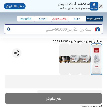
استكشف أحدث العروض
حمّل التطبيق
واستمتع بتجربة تسوّق مذهلة!
توصيل بموعد
سريع
توصيل فوري
التوفير
إلكترونيات
ابحث بين أكثر من
50,000+
منتج
ميلي توين دوس كير - 11171450
غير متوفر