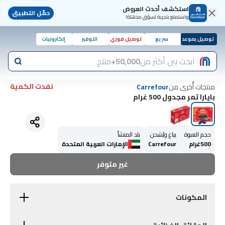
استكشف أحدث العروض
حمّل التطبيق
واستمتع بتجربة تسوّق مذهلة!
توصيل بموعد
سريع
توصيل فوري
التوفير
إلكترونيات
ابحث بين أكثر من
50,000+
منتج
نفدت الكمية
منتجات أُخرى من
Carrefour
بايارا تمر مجدول 500 غرام
حجم العبوة
يباع ويُشحن
بلد المنشأ
500غرام
Carrefour
الإمارات العربية المتحدة
غير متوفر
المكونات