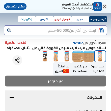
استكشف أحدث العروض
حمّل التطبيق
واستمتع بتجربة تسوّق مذهلة!
توصيل بموعد
سريع
توصيل فوري
التوفير
إلكترونيات
ابحث بين أكثر من
50,000+
منتج
نفدت الكمية
منتجات أُخرى من
Nestle
نستله كوفي ميت لايت مبيض القهوة خالي من الألبان، 450 غرام
2
+
حجم العبوة
يباع ويُشحن
بلد المنشأ
400 غرام
Carrefour
الصين
غير متوفر
المكونات