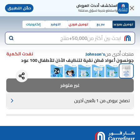
استكشف أحدث العروض
حمّل التطبيق
واستمتع بتجربة تسوّق مذهلة!
توصيل بموعد
سريع
توصيل فوري
التوفير
إلكترونيات
ابحث بين أكثر من
50,000+
منتج
نفدت الكمية
منتجات أُخرى من
Johnson's
جونسون أعواد قطن نقية لتنظيف الأذن للأطفال 100 عود
2
+
غير متوفر
تصفح عروض من 1 بائعين آخرين