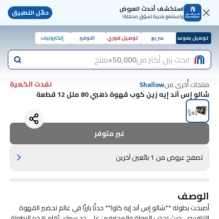
استكشف أحدث العروض
حمّل التطبيق
واستمتع بتجربة تسوّق مذهلة!
توصيل بموعد
سريع
توصيل فوري
التوفير
إلكترونيات
ابحث بين أكثر من
50,000+
منتج
نفدت الكمية
منتجات أُخرى من
Shallow
شالو إس آند إيه زين كوب قهوة ذهبي 80 ملل 12 قطعة
غير متوفر
تصفح عروض من 1 بائعين آخرين
الوصف
أصبحت بطولة **شالو إس آند إيه كاوا** حدثًا بارزًا في عالم تحضير القهوة
التنافسي، حيث تجذب الهواة والمحترفين على حد سواء. تُقام هذه البطولة