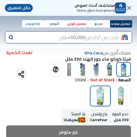
استكشف أحدث العروض
حمّل التطبيق
واستمتع بتجربة تسوّق مذهلة!
توصيل بموعد
سريع
توصيل فوري
التوفير
إلكترونيات
ابحث بين أكثر من
50,000+
منتج
نفدت الكمية
منتجات أُخرى من
Vita Coco
فيتا كوكو ماء جوز الهند 330 ملل
1
+
السعة
:
Out of Stock
-
330ml
حجم العبوة
يباع ويُشحن
بلد المنشأ
330 ملل
Carrefour
سريلانكا
غير متوفر