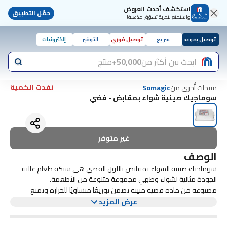
استكشف أحدث العروض
حمّل التطبيق
واستمتع بتجربة تسوّق مذهلة!
توصيل بموعد
سريع
توصيل فوري
التوفير
إلكترونيات
ابحث بين أكثر من
50,000+
منتج
نفدت الكمية
منتجات أُخرى من
Somagic
سوماجيك صينية شواء بمقابض - فضي
غير متوفر
الوصف
سوماجيك صينية الشواء بمقابض باللون الفضي هي شبكة طعام عالية
الجودة مثالية لشواء وطهي مجموعة متنوعة من الأطعمة.
مصنوعة من مادة فضية متينة تضمن توزيعًا متساويًا للحرارة وتمنع
إلتصاق الطعام. تتميز الشبكة بطبقة غير لاصقة، مما يجعلها سهلة التنظيف
عرض المزيد
بعد الإستخدام.
كما أنها مصممة بمقبض مريح لسهولة تقليب الطعام. سواء كنت تقوم