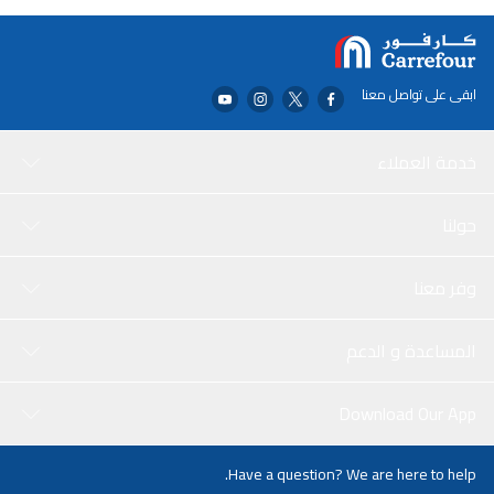
بشوي الخضار أو اللحوم أو المأكولات البحرية، فإن سوماجيك صينية الشواء
بمقابض هي أداة طهي موثوقة وفعالة.
ابقى على تواصل معنا
خدمة العملاء
حولنا
وفر معنا
المساعدة و الدعم
Download Our App
Have a question? We are here to help.