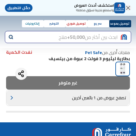
استكشف أحدث العروض
حمّل التطبيق
واستمتع بتجربة تسوّق مذهلة!
توصيل بموعد
سريع
توصيل فوري
التوفير
إلكترونيات
ابحث بين أكثر من
50,000+
منتج
نفدت الكمية
منتجات أُخرى من
Pet Safe
بطارية ليثيوم 3 فولت 2 عبوة من بيتسيف
غير متوفر
تصفح عروض من 1 بائعين آخرين