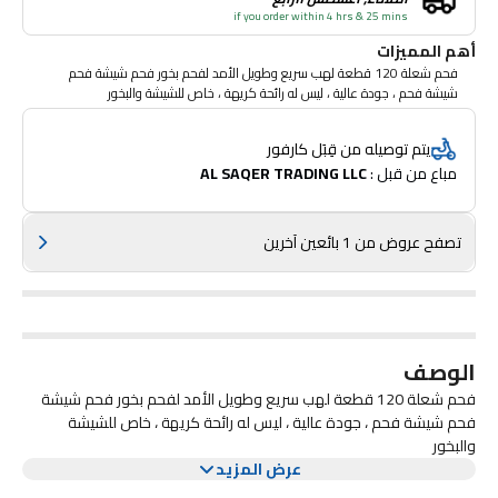
if you order within 4 hrs & 25 mins
أهم المميزات
فحم شعلة 120 قطعة لهب سريع وطويل الأمد لفحم بخور فحم شيشة فحم
شيشة فحم ، جودة عالية ، ليس له رائحة كريهة ، خاص للشيشة والبخور
يتم توصيله من قِبَل كارفور
مباع من قبل : 
AL SAQER TRADING LLC
تصفح عروض من 1 بائعين آخرين
الوصف
فحم شعلة 120 قطعة لهب سريع وطويل الأمد لفحم بخور فحم شيشة
فحم شيشة فحم ، جودة عالية ، ليس له رائحة كريهة ، خاص للشيشة
والبخور
عرض المزيد