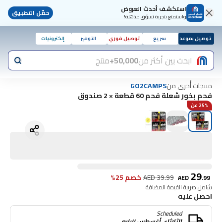
استكشف أحدث العروض
حمّل التطبيق
واستمتع بتجربة تسوّق مذهلة!
توصيل بموعد
سريع
توصيل فوري
التوفير
إلكترونيات
ابحث بين أكثر من
50,000+
منتج
منتجات أُخرى من
GO2CAMPS
فحم بخور شعلة فحم 60 قطعة × 2 صندوق
25% عن
29
39.99
AED
خصم 25%
AED
.
99
شامل ضريبة القيمة المضافة
احصل عليه
Scheduled
الثلاثاء, أغسطس ١١رابع