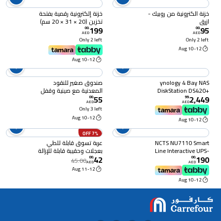
خزنة الكترونية من روبيك -
خزنة إلكترونية رقمية بفتحة
ازرق
تخزين (20 × 31 × 20 سم)
199
95
باللون الأسود
00
.
00
.
AED
AED
Only 2 left
Only 2 left
10-12 Aug
10-12 Aug
ynology 4 Bay NAS
صندوق صغير للنقود
DiskStation DS420+
المعدنية مع صينية وقفل
55
2,449
(Diskless), 4-Bay; 2GB
(15 × 12 × 7.5 سم) باللون
00
.
99
.
AED
AED
DDR4
الاسود
Only 3 left
10-12 Aug
10-12 Aug
7% OFF
NCTS NU7110 Smart
عربة تسوق قابلة للطي
Line Interactive UPS-
بعجلات وحقيبة قابلة للإزالة
42
190
1000VA/600W
باللون الأسود
00
.
00
.
45.00
AED
AED
11-12 Aug
10-12 Aug