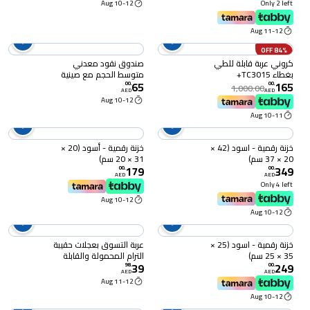
10-12 Aug
Only 2 left
قابل للتعديل، إطار من
سبائك الألمنيوم – عربة
11-12 Aug
متنقلة للاستخدام على
الشاطئ والتخييم
84% OFF
والتسوق والاستخدام
كروني عربة قابلة للطي
صندوق نقود معدني
الخارجي
بغطاء TC3015+
متوسط الحجم مع صينية
65
165
وقفل (20 × 16 × 9 سم) ،
00
.
00
.
1,000.00
AED
AED
أسود
10-12 Aug
10-11 Aug
خزنة رقمية - اسود (42 ×
خزنة رقمية - أسود (20 ×
20 × 37 سم)
31 × 20 سم)
179
349
00
.
00
.
AED
AED
Only 4 left
10-12 Aug
10-12 Aug
خزنة رقمية - اسود (25 ×
عربة التسوق بعجلات حقيبة
35 × 25 سم)
الترام المحمولة والقابلة
39
249
للطي عربة سوبرماركت،
98
.
00
.
AED
AED
متينة، جيب خلفي، حقيبة
11-12 Aug
قابلة للإزالة (أحمر)
10-12 Aug