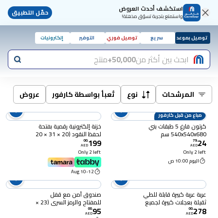
استكشف أحدث العروض
حمّل التطبيق
واستمتع بتجربة تسوّق مذهلة!
توصيل بموعد
سريع
توصيل فوري
التوفير
إلكترونيات
ابحث بين أكثر من
50,000+
منتج
المرشحات
نوع
تُعبأ بواسطة كارفور
عروض
مباع من قبل كارفور
كرتون فارغ 5 طبقات بني
خزنة إلكترونية رقمية بفتحة
540x540x680 سم
لحفظ النقود (20 × 31 × 20
199
24
سم) ، بيضاء
00
.
79
.
AED
AED
Only 2 left
Only 2 left
اليوم 10:00 ص
10-12 Aug
عربة عربة كبيرة قابلة للطي
صندوق آمن مع قفل
ثقيلة بعجلات كبيرة لجميع
للمفتاح والرمز السري (23 ×
95
278
التضاريس بزاوية 360°،
17 × 17 سم) ، أبيض
00
.
00
.
AED
AED
سعة 300 كجم، مقبض