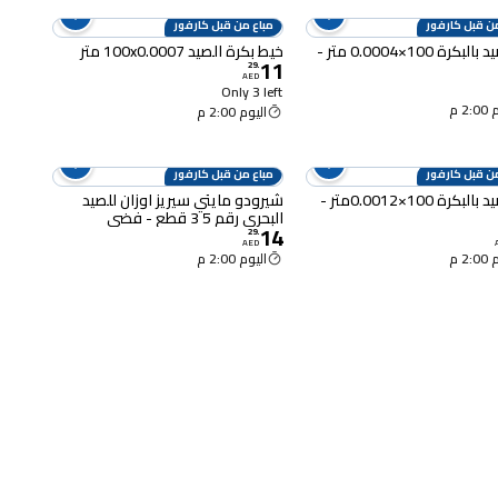
ن قبل كارفور
مباع من قبل كارفور
خيط صيد بالبكرة 100×0.0004 متر -
خيط بكرة الصيد 100x0.0007 متر
11
29
.
AED
Only 3 left
2 م
اليوم 2:00 م
ن قبل كارفور
مباع من قبل كارفور
خيط صيد بالبكرة 100×0.0012متر -
شيرودو مايتي سيريز اوزان للصيد
البحري رقم 5 3 قطع - فضي
14
29
.
AED
2 م
اليوم 2:00 م