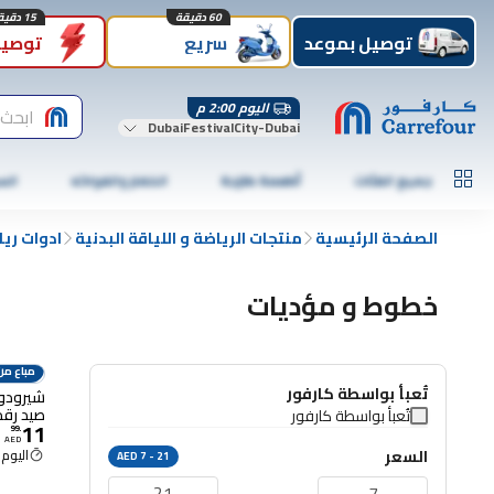
60 دقيقة
15 دقيقة
توصيل بموعد
سريع
توصيل
اليوم 2:00 م
ابحث 
DubaiFestivalCity-Dubai
جميع الفئات
أطعمة طازجة
الخضار والفواكه
الس
الصفحة الرئيسية
منتجات الرياضة و اللياقة البدنية
ادوات ري
خطوط و مؤديات
مباع من
تُعبأ بواسطة كارفور
شيرودو 
تُعبأ بواسطة كارفور
11
فضي
99
.
AED
السعر
اليوم 2:00 م
AED 7 - 21