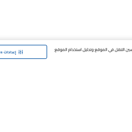
وافق على تخزين cookies على جهازك لتحسين التنقل في الموقع وتحليل استخدام الموقع
إعدادات Cookies
حولنا
وفر معنا
نبذة عن ماجد الفطيم
خدمة الضمان المم
نبذة عن كارفور
خطة الدفع المرنة
حول ماجد الفطيم كارفور و المجتمع ماركات
مكافآت SHARE
كارفور
العلامات التجارية
بيع معنا