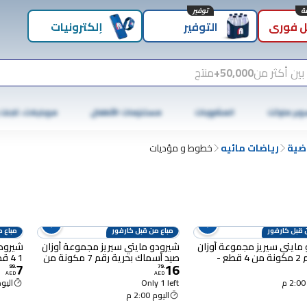
توفير
 فوري
التوفير
إلكترونيات
بين أكثر من
50,000+
منتج
وبر ماركت
المشروبات
مستلزمات الأطفال
موبايلات، تابلت
اضية
رياضات مائيه
خطوط و مؤديات
 قبل كارفور
مباع من قبل كارفور
مباع م
مايتي سيريز مجموعة أوزان
شيرودو مايتي سيريز مجموعة أوزان
صيد رقم 2 مكونة من 4 قطع -
صيد أسماك بحرية رقم 7 مكونة من
1 4 قطع - فضي
7
16
3 قطع -فضية
99
.
79
.
AED
AED
Only 1 left
اليوم :00
اليوم 2:00 م