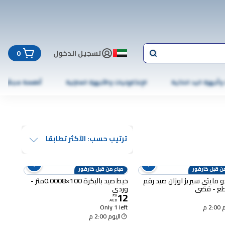
تسجيل الدخول
0
 وأجهزة اليد الذكية
الإلكترونيات والأجهزة المنزلية
أطعمة مجمّدة
ترتيب حسب: الآكثر تطابقا
ن قبل كارفور
مباع من قبل كارفور
شيرودو مايتي سيريز اوزان صيد رقم
خيط صيد بالبكرة 100×0.0008متر -
وردي
12
79
.
AED
2 م
Only 1 left
اليوم 2:00 م