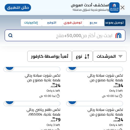
استكشف أحدث العروض
حمّل التطبيق
واستمتع بتجربة تسوّق مذهلة!
توصيل بموعد
سريع
توصيل فوري
التوفير
إلكترونيات
ابحث بين أكثر من
50,000+
منتج
المرشحات
نوع
تُعبأ بواسطة كارفور
تكس شورت سباحة رجالي
تكس شورت سباحة رجالي
بقصة عادية مصنوع من
بقصة عادية مصنوع من
24
34
مواد معاد تدويرها ، كحلي،
مواد معاد تدويرها ، كحلي،
99
.
99
.
AED
AED
I274952، مقاس صغير
I274956، مقاس كبير
Only 4 left
Only 3 left
غدا 10:00 ص
غدا 10:00 ص
تكس شورت سباحة رجالي
تكس طقم رياضي رجالي
بقصة عادية مصنوع من
بقصة عادية، I955004،
79
24
مواد معاد تدويرها ، كحلي،
مقاس إكس إل - أسود
99
.
99
.
AED
AED
I274956، مقاس متوسط
Only 3 left
Only 4 left