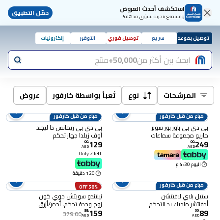
استكشف أحدث العروض
حمّل التطبيق
واستمتع بتجربة تسوّق مذهلة!
توصيل بموعد
سريع
توصيل فوري
التوفير
إلكترونيات
ابحث بين أكثر من
50,000+
منتج
المرشحات
نوع
تُعبأ بواسطة كارفور
عروض
مباع من قبل كارفور
مباع من قبل كارفور
بي دي بي باور بوز سوبر
بي دي بي ريماتش ذا ليجند
ماريو مجموعة سماعات
أوف زيلدا جهاز تحكم
129
249
رأس سلكية ووحدة تحكم
لاسلكي يضيء في الظلام
00
.
00
.
AED
AED
لجهاز نينتندو سويتش -
لنينتندو سويتش بطل لينك
Only 2 left
متعدد الألوان
اليوم 4:30 م
120 دقيقة
مباع من قبل كارفور
58% OFF
ستيل بلاي لافيتشن
نينتندو سويتش جوي كون
أدفنتشر ماجيك يد التحكم
زوج وحدة تحكم، أحمر/أزرق
159
89
لاسلكية لجهاز نينتندو
نيون
99
.
00
.
379.00
AED
AED
سويتش - بني وبنفسجي-