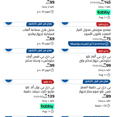
99
145
بنفسجي ساطع ، برتقالي
سويتش
00
.
99
.
379.00
AED
AED
Only 3 left
Only 1 left
اليوم 4:30 م
11 Aug
مباع من قبل كارفور
62% OFF
نينتندو سويتش محول التيار
ستيل بلاي سماعة ألعاب
المتردد باللون الأسود
لاسلكية لجهاز نيناتدو
69
75
سويتش 2
00
.
60
.
199.00
AED
AED
اليوم 4:30 م
Carrefour تم تنفيذه بواسطة
مباع من قبل كارفور
41% OFF
بي دي بي أفتر غلو
بي دي بي فيس أوف
ديلوكس جهاز تحكم براق
ديلوكس+ وحدة تحكم
99
99
لجهاز نينتندو سويتش بألوان
سلكية للصوت لجهاز نينتندو
00
.
00
.
169.00
AED
AED
متعددة
سويتش - بنفسجي
Only 4 left
اليوم 4:30 م
11 Aug
مباع من قبل كارفور
7% OFF
بي دي بي حقيبة السفر
بي دي بي بول أند غاو
بلس غلو سوبر ستار لجهاز
ماريو كارت دريفت حقيبة
139
89
نينتندو سويتش سوبر ماريو.
لجهاز نينتندو سويتش مع
00
.
00
.
149.00
AED
AED
خاصية اللمعان في الظلام
Only 1 left
Only 4 left
- أسود
120 دقيقة
11 Aug