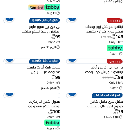
اليوم 4:30 م
Only 2 left
11 Aug
مباع من قبل كارفور
61% OFF
نينتندو سويتش زوج وحدات
بي دي بي سوبر ماريو
تحكم جوي كون - متعدد
ريماتش وحدة تحكم سلكية
99
148
الألوان
لجهاز نينتندو سويتش -
00
.
99
.
379.00
AED
AED
متعدد الألوان
Only 2 left
Only 3 left
اليوم 4:30 م
11 Aug
مباع من قبل كارفور
17% OFF
بي دي بي فايس أوف
سنايك بايت أس2 حافظة
نينتيندو سويتش جهاز وحدة
مصنوعة من النايلون
99
99
تحكم سلكية صوتية فاخرة
والمزودة بحزام كتف لجهاز
00
.
00
.
119.00
AED
AED
- أزرق
نينتندو سويتش 2، 30 ×
Only 4 left
Only 3 left
14.5 × 9.5 سم، قسمين.
11 Aug
اليوم 4:30 م
مباع من قبل كارفور
ستيل بلاي حامل شاحن
محول شحن تيار متردد
مزدوج لجهاز بلاي ستيشن
لوحدة تحكم نينتندو وي
100
79
5 - أبيض
(قابس يو كيه)
00
.
00
.
AED
AED
اليوم 4:30 م
Only 1 left
11 Aug