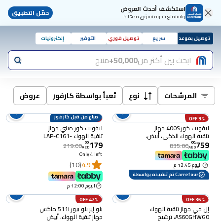
استكشف أحدث العروض
حمّل التطبيق
واستمتع بتجربة تسوّق مذهلة!
توصيل بموعد
سريع
توصيل فوري
التوفير
إلكترونيات
ابحث بين أكثر من
50,000+
منتج
المرشحات
نوع
تُعبأ بواسطة كارفور
عروض
مباع من قبل كارفور
18% OFF
9% OFF
ليفويت كور 400S جهاز
ليفويت كور ميني جهاز
تنقية الهواء الذكي، أبيض،
تنقية الهواء LAP-C161-
179
759
فلتر كربون، تقنية فورتكس
WUK، خالي من الأوزون،
00
.
00
.
219.00
835.00
AED
AED
إير، 38 واط
أبيض
Only 4 left
(10)
4.9
اليوم 12:45 م
Carrefour تم تنفيذه بواسطة
اليوم 12:00 م
42% OFF
36% OFF
إل جي جهاز تنقية الهواء
بلو إير بلو بيور 511i ماكس
AS60GHWG0، ترشيح
جهاز تنقية الهواء، أبيض