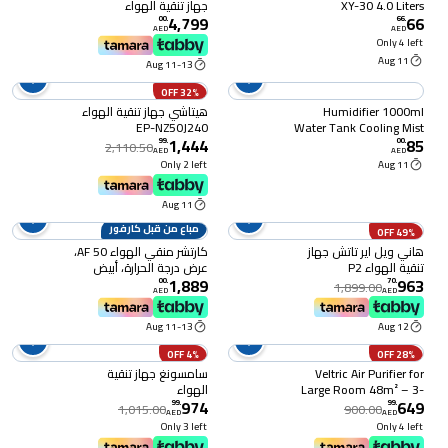
XY-30 4.0 Liters
جهاز تنقية الهواء
4,799
66
AS10GDWH0، أبيض، فلتر
00
.
66
.
AED
AED
H13 هيبا، قفل أمان
Only 4 left
للأطفال، محرك عاكس
11 Aug
11-13 Aug
32% OFF
Humidifier 1000ml
هيتاشي جهاز تنقية الهواء
EP-NZ50J240
Water Tank Cooling Mist
1,444
85
Leafless Bladeless Fans
99
.
00
.
2,110.50
AED
AED
Ultrasonic XY-01
Only 2 left
11 Aug
11 Aug
مباع من قبل كارفور
49% OFF
هاني ويل اير تاتش جهاز
كارتشر منقي الهواء AF 50،
تنقية الهواء P2
عرض درجة الحرارة، أبيض
1,889
963
00
.
70
.
1,899.00
AED
AED
11-13 Aug
12 Aug
4% OFF
28% OFF
Veltric Air Purifier for
سامسونغ جهاز تنقية
Large Room 48m² – 3-
الهواء
974
649
Stage Filtration with
AX32BG3100GBSG، بيج،
99
.
99
.
1,015.00
900.00
AED
AED
HEPA, Carbon & Pre-
قفل أمان للأطفال، 41 واط
Only 3 left
Only 4 left
Filter, 4 Fan Speeds, LED